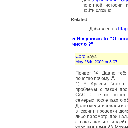
понятной истории 
найти сложно.
Related:
Добавлено в
Шар
5 Responses to “О сов
число ?”
Carc
Says:
May 26th, 2009 at 8:07
Привет 🙂 Давно тебя
понятно почему 🙂
1) У Арсена (автор 
проблемы с такой про
GAOTD. Те же песни –
семерых после такого о
Долго медитировали и о
в скрипт проверки до
либо параметр, при нал
с описание что апдейт
хорошая идея 🙂 Может 