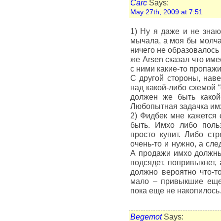
Carc
Says:
May 27th, 2009 at 7:51
1) Ну я даже и не знаю
мычала, а моя бы молча
ничего не образовалось 
же Arsen сказал что им
с ними какие-то пропаж
С другой стороны, нав
над какой-либо схемой 
должен же быть какой-
Любопытная задачка им
2) Фидбек мне кажется 
быть. Имхо либо поль
просто купит. Либо ст
очень-то и нужно, а сле
А продажи имхо должны 
подсядет, попривыкнет, 
должно вероятно что-т
мало – привыкшие еще
пока еще не накопилос
Begemot
Says: