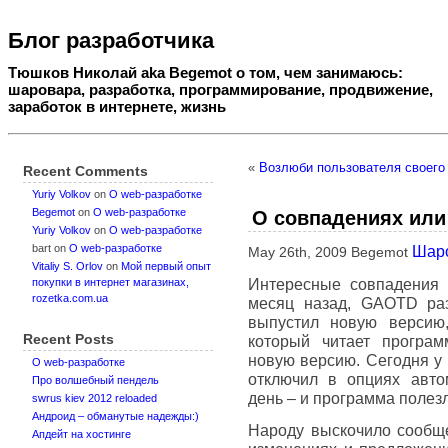
Блог разработчика
Тюшков Николай aka Begemot о том, чем занимаюсь:
шаровара, разработка, программирование, продвижение,
заработок в интернете, жизнь
«
Возлюби пользователя своего
Recent Comments
Yuriy Volkov
on
О web-разработке
Begemot
on
О web-разработке
О совпадениях или
Yuriy Volkov
on
О web-разработке
bart
on
О web-разработке
Шар
May 26th, 2009 Begemot
Vitaliy S. Orlov
on
Мой первый опыт
Интересные совпадения 
покупки в интернет магазинах,
rozetka.com.ua
месяц назад, GAOTD раз
выпустил новую версию
Recent Posts
который читает програм
новую версию. Сегодня у 
О web-разработке
отключил в опциях авто
Про волшебный пендель
день – и программа полез
swrus kiev 2012 reloaded
Андроид – обманутые надежды:)
Народу выскочило сообщ
Апдейт на хостинге