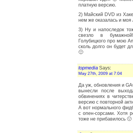
платную версию.
2) Майский DVD из Хаке
нем же оказалась и моя 
3) Ну и напоследок тож
свезло в бумажной!
Голубицкого про мою Am
сколь долго он будет д
🙂
topmedia
Says:
May 27th, 2009 at 7:04
Да уж, обновления и GA
вынесли после выход
обвинениях в читерст
версию с повторной акт
А вот нормального фидб
с опен-сорсами. Хотя 
тоже не прибавилось 🙁