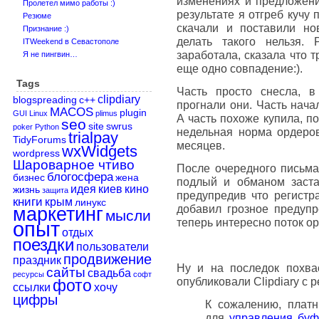
изменениях и предложение
Пролетел мимо работы :)
результате я отгреб кучу
Резюме
скачали и поставили но
Признание :)
делать такого нельзя.
ITWeekend в Севастополе
заработала, сказала что тр
Я не пингвин…
еще одно совпадение:).
Tags
Часть просто снесла, в
clipdiary
blogspreading
c++
прогнали они. Часть начал
MACOS
plugin
GUI
Linux
plimus
А часть похоже купила, п
seo
site
swrus
poker
Python
недельная норма ордеров
trialpay
TidyForums
месяцев.
wxWidgets
wordpress
Шароварное чтиво
После очередного письма
блогосфера
бизнес
жена
подлый и обманом заста
идея
киев
кино
жизнь
защита
предупредив что регистра
книги
крым
линукс
добавил грозное предуп
маркетинг
мысли
теперь интересно поток ор
опыт
отдых
поездки
пользователи
продвижение
праздник
Ну и на последок похва
сайты
свадьба
ресурсы
софт
опубликовали Clipdiary с 
фото
ссылки
хочу
цифры
К сожалению, платн
для
управления бу