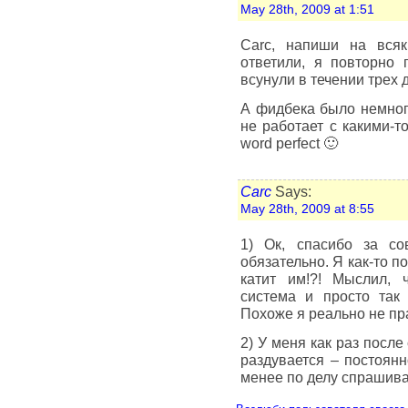
May 28th, 2009 at 1:51
Сarc, напиши на вся
ответили, я повторно 
всунули в течении трех
А фидбека было немног
не работает с какими-то
word perfect 🙂
Carc
Says:
May 28th, 2009 at 8:55
1) Ок, спасибо за с
обязательно. Я как-то по
катит им!?! Мыслил, ч
система и просто так
Похоже я реально не пр
2) У меня как раз посл
раздувается – постоянн
менее по делу спрашива