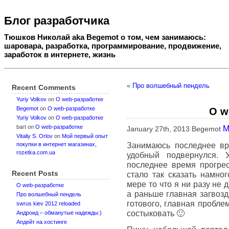
Блог разработчика
Тюшков Николай aka Begemot о том, чем занимаюсь:
шаровара, разработка, программирование, продвижение,
заработок в интернете, жизнь
«
Про волшебный пендель
Recent Comments
Yuriy Volkov
on
О web-разработке
Begemot
on
О web-разработке
О w
Yuriy Volkov
on
О web-разработке
bart
on
О web-разработке
М
January 27th, 2013 Begemot
Vitaliy S. Orlov
on
Мой первый опыт
Занимаюсь последнее вре
покупки в интернет магазинах,
rozetka.com.ua
удобный подвернулся. У
последнее время прогрес
Recent Posts
стало так сказать намно
мере то что я ни разу не 
О web-разработке
а раньше главная загвозд
Про волшебный пендель
готового, главная пробле
swrus kiev 2012 reloaded
состыковать 🙂
Андроид – обманутые надежды:)
Апдейт на хостинге