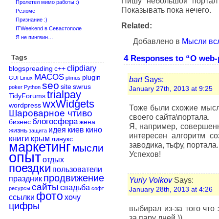
Пишу небольшой портал 
Пролетел мимо работы :)
Показывать пока нечего.
Резюме
Признание :)
Related:
ITWeekend в Севастополе
Я не пингвин…
Добавлено в
Мысли вс
Tags
4 Responses to “О web
clipdiary
blogspreading
c++
MACOS
plugin
GUI
Linux
plimus
bart
Says:
seo
site
swrus
poker
Python
January 27th, 2013 at 9:25
trialpay
TidyForums
wxWidgets
wordpress
Тоже были схожие мысли
Шароварное чтиво
своего сайта\портала.
блогосфера
бизнес
жена
Я, например, совершенн
идея
киев
кино
жизнь
защита
интересен алгоритм со
книги
крым
линукс
маркетинг
заводика, тьфу, портала.
мысли
опыт
Успехов!
отдых
поездки
пользователи
продвижение
праздник
Yuriy Volkov
Says:
сайты
свадьба
ресурсы
софт
January 28th, 2013 at 4:26
фото
ссылки
хочу
цифры
выбирал из-за того что
за пару дней ))