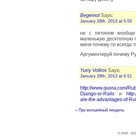
Begemot
Says:
January 28th, 2013 at 5:55
не с питоном вообще 
маленькую десктопную п
меня почему-то всегда т
Аргументируй почему Руб
Yuriy Volkov
Says:
January 28th, 2013 at 6:51
http://www.quora.com/Rub
Django-or-Rails
и
http
are-the-advantages-of-Ru
«
Про волшебный пендель
© 2006 - 20