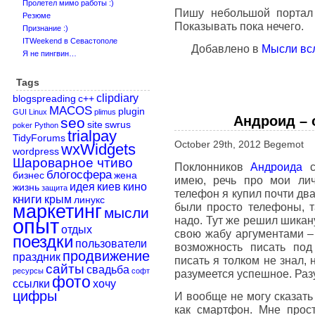
Пролетел мимо работы :)
Пишу небольшой портал 
Резюме
Показывать пока нечего.
Признание :)
ITWeekend в Севастополе
Добавлено в
Мысли вс
Я не пингвин…
Tags
clipdiary
blogspreading
c++
MACOS
plugin
GUI
Linux
plimus
Андроид – 
seo
site
swrus
poker
Python
trialpay
TidyForums
October 29th, 2012 Begemot
wxWidgets
wordpress
Шароварное чтиво
Поклонников
Андроида
с
блогосфера
бизнес
жена
имею, речь про мои ли
идея
киев
кино
жизнь
защита
телефон я купил почти два
книги
крым
линукс
маркетинг
были просто телефоны, т
мысли
надо. Тут же решил шикан
опыт
отдых
свою жабу аргументами – 
поездки
пользователи
возможность писать под
продвижение
праздник
писать я толком не знал, 
сайты
свадьба
ресурсы
софт
разумеется успешное. Разу
фото
ссылки
хочу
цифры
И вообще не могу сказать
как смартфон. Мне прос