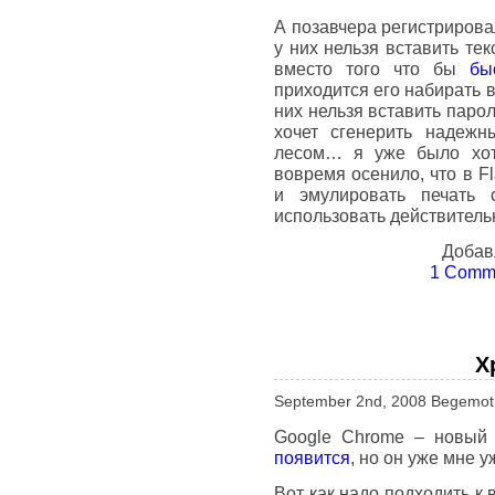
А позавчера регистрирова
у них нельзя вставить тек
вместо того что бы
бы
приходится его набирать в
них нельзя вставить парол
хочет сгенерить надеж
лесом… я уже было хоте
вовремя осенило, что в Fl
и эмулировать печать 
использовать действитель
Добав
1 Comme
Х
September 2nd, 2008 Begemot
Google Chrome – новый 
появится
, но он уже мне 
Вот как надо подходить к