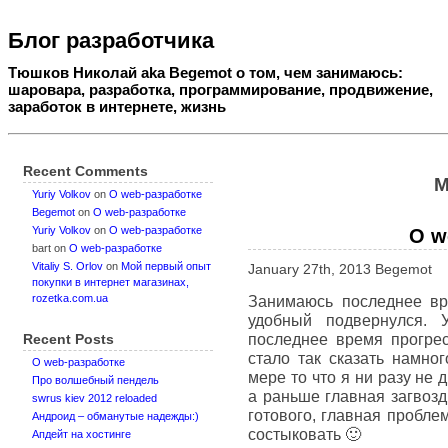
Блог разработчика
Тюшков Николай aka Begemot о том, чем занимаюсь:
шаровара, разработка, программирование, продвижение,
заработок в интернете, жизнь
Recent Comments
М
Yuriy Volkov
on
О web-разработке
Begemot
on
О web-разработке
Yuriy Volkov
on
О web-разработке
О w
bart
on
О web-разработке
Vitaliy S. Orlov
on
Мой первый опыт
January 27th, 2013 Begemot
покупки в интернет магазинах,
rozetka.com.ua
Занимаюсь последнее вре
удобный подвернулся. У
последнее время прогрес
Recent Posts
стало так сказать намно
О web-разработке
мере то что я ни разу не 
Про волшебный пендель
а раньше главная загвозд
swrus kiev 2012 reloaded
готового, главная пробле
Андроид – обманутые надежды:)
состыковать 🙂
Апдейт на хостинге