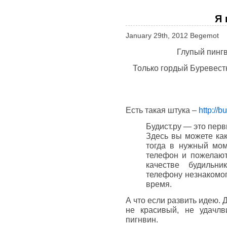
Я 
January 29th, 2012 Begemot
Глупый пингв
Только гордый Буревест
Есть такая штука –
http://bu
Будист.ру — это пер
Здесь вы можете как
тогда в нужный мо
телефон и пожелают 
качестве будильни
телефону незнакомог
время.
А что если развить идею. 
не красивый, не удачл
пигнвин.