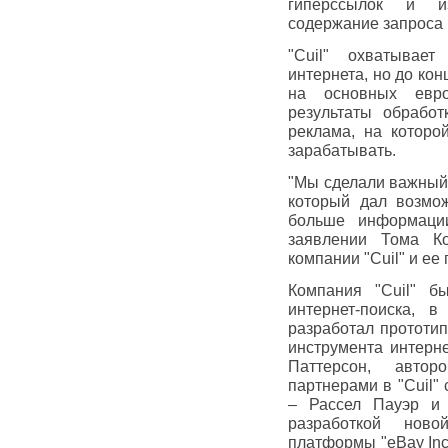
гиперссылок и из
содержание запроса 
"Cuil" охватывает
интернета, но до ко
на основных евро
результаты обработ
реклама, на которой
зарабатывать.
"Мы сделали важный 
который дал возмож
больше информации
заявлении Тома Ко
компании "Cuil" и ее
Компания "Cuil" б
интернет-поиска, в
разработал прототип
инструмента интерне
Паттерсон, автор
партнерами в "Cuil"
– Рассел Пауэр и 
разработкой ново
платформы "eBay Inc