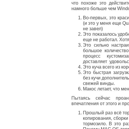
что похоже это действит
намного больше чем Wind
Во-первых, это крас
(и это у меня еще Qu
не завел)
Это показалось удобн
еще не работал. Хотя
Это сильно настра
большое количество
процесс кустомиз
доставляет удовольс
Это куча всего из кор
Это быстрая загрузк
без кучи дополнитель
свежей винды.
Макос летает, что ме
Пытаясь сейчас проан
впечатления от этого и пр
Прошлый раз всё тор
копирования, сборки 
тормозило. В это ра