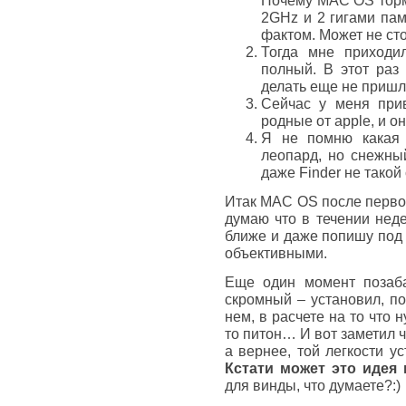
Почему MAC OS тормо
2GHz и 2 гигами пам
фактом. Может не сто
Тогда мне приходи
полный. В этот раз
делать еще не пришл
Сейчас у меня при
родные от apple, и о
Я не помню какая 
леопард, но снежны
даже Finder не такой
Итак MAC OS после первог
думаю что в течении неде
ближе и даже попишу под 
объективными.
Еще один момент позаба
скромный – установил, по
нем, в расчете на то что н
то питон… И вот заметил ч
а вернее, той легкости у
Кстати может это идея 
для винды, что думаете?:)