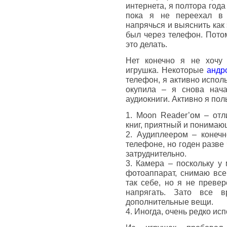
интернета, я полтора года
пока я не переехал в 
напрячься и выяснить как 
был через телефон. Потом
это делать.
Нет конечно я не хочу 
игрушка. Некоторые
андр
телефон, я активно исполь
окупила – я снова нача
аудиокниги. Активно я пол
1. Moon Reader’ом – отл
книг, приятный и понимаю
2. Аудиплеером – конечн
телефоне, но годен разве
затруднительно.
3. Камера – поскольку у 
фотоаппарат, снимаю все
так себе, но я не преве
напрягать. Зато все 
дополнительные вещи.
4. Иногда, очень редко ис