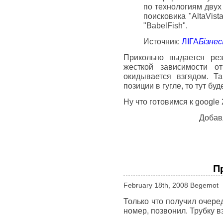
по технологиям двух
поисковика "AltaVist
"BabelFish".
Источник:
ЛIГА
Бiзне
Прикольно выдается рез
жесткой зависимости о
окидывается взгядом. Т
позиции в гугле, то тут буд
Ну что готовимся к google 
Добав
П
February 18th, 2008 Begemot
Только что получил очере
номер, позвонил. Трубку в