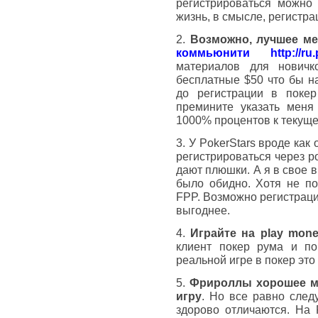
регистрироваться можно 
жизнь, в смысле, регистр
2.
Возможно, лучшее ме
коммьюнити http://ru.p
материалов для новичк
бесплатные $50 что бы на
до регистрации в покер
премините указать меня
1000% процентов к текуще
3. У PokerStars вроде ка
регистрироваться через pok
дают плюшки. А я в свое 
было обидно. Хотя не по
FPP. Возможно регистраци
выгоднее.
4.
Играйте на play mone
клиент покер рума и по
реальной игре в покер это
5.
Фрироллы хорошее м
игру
. Но все равно след
здорово отличаются. На 