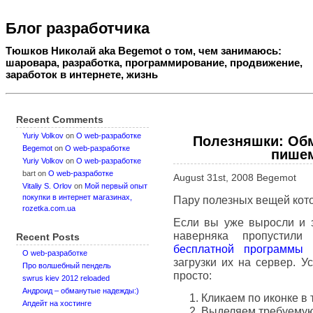
Блог разработчика
Тюшков Николай aka Begemot о том, чем занимаюсь:
шаровара, разработка, программирование, продвижение,
заработок в интернете, жизнь
Recent Comments
Yuriy Volkov
on
О web-разработке
Полезняшки: Об
Begemot
on
О web-разработке
пишем
Yuriy Volkov
on
О web-разработке
bart
on
О web-разработке
August 31st, 2008 Begemot
Vitaliy S. Orlov
on
Мой первый опыт
покупки в интернет магазинах,
Пару полезных вещей кото
rozetka.com.ua
Если вы уже выросли и з
наверняка пропустил
Recent Posts
бесплатной программы 
О web-разработке
загрузки их на сервер. 
Про волшебный пендель
просто:
swrus kiev 2012 reloaded
Андроид – обманутые надежды:)
Кликаем по иконке в 
Апдейт на хостинге
Выделяем требуемую 