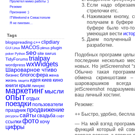
Пролетел мимо работы :)
Если надо обрезае
Резюме
стрелочки етс.
Признание :)
Нажимаем кнопку, с
ITWeekend в Севастополе
получаем в буфере 
Я не пингвин…
буфере было что-то
умеющая вести
исто
Tags
Даем полученный 
clipdiary
blogspreading
c++
разработке.
MACOS
plugin
GUI
Linux
plimus
seo
site
swrus
poker
Python
Подобных программ целый 
trialpay
TidyForums
последнии несколько ме
wxWidgets
wordpress
новых. Но jetScreenshot 
Шароварное чтиво
Обычно такая программ
блогосфера
бизнес
жена
обмена скриншотами –
идея
киев
кино
жизнь
защита
шароваршиков всегда
книги
крым
линукс
маркетинг
jetScreenshot подразуме
мысли
опыт
ваш личный хостинг.
отдых
поездки
Резюме:
пользователи
продвижение
праздник
++ Быстро, удобно, беспла
сайты
свадьба
ресурсы
софт
фото
ссылки
хочу
— На мой взгяд программ
цифры
функций который ей сов