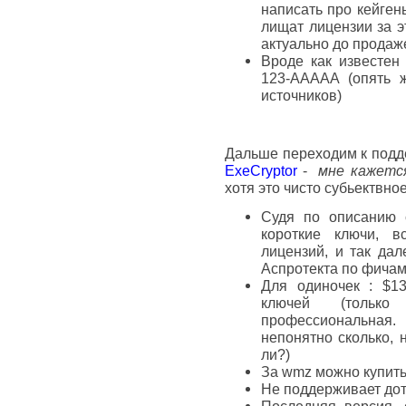
написать про кейген
лищат лицензии за э
актуально до продаж
Вроде как известен 
123-AAAAA (опять 
источников)
Дальше переходим к подде
ExeCryptor
-
мне кажетс
хотя это чисто субьектвно
Судя по описанию 
короткие ключи, 
лицензий, и так дал
Аспротекта по фича
Для одиночек : $1
ключей (тольк
профессиональная
непонятно сколько, 
ли?)
За wmz можно купить
Не поддерживает дот 