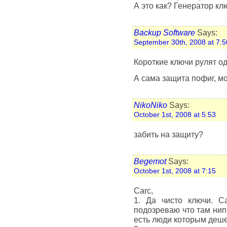
А это как? Генератор кл
Backup Software
Says:
September 30th, 2008 at 7:5
Короткие ключи рулят о
А сама защита пофиг, мо
NikoNiko
Says:
October 1st, 2008 at 5:53
забить на защиту?
Begemot
Says:
October 1st, 2008 at 7:15
Carc,
1. Да чисто ключи. С
подозреваю что там нип
есть люди которым деше