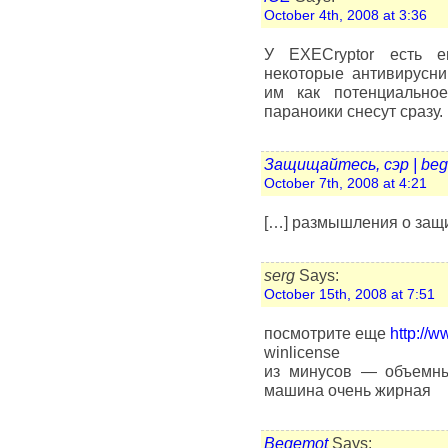
October 4th, 2008 at 3:36
У EXECryptor есть 
некоторые антивирусн
им как потенциально
параноики снесут сразу.
Защищайтесь, сэр | beg
October 7th, 2008 at 4:21
[…] размышления о защи
serg
Says:
October 15th, 2008 at 7:51
посмотрите еще
http://
winlicense
из минусов — объемны
машина очень жирная
Begemot
Says: