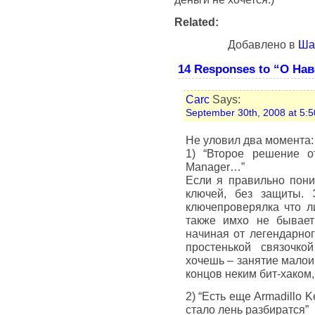
Related:
Добавлено в
Ша
14 Responses to “О На
Carc
Says:
September 30th, 2008 at 5:5
Не уловил два момента:
1) “Второе решение о
Manager…”
Если я правильно пони
ключей, без защиты. 
ключепроверялка что л
также имхо не бывает
начиная от легендарног
простенькой связочк
хочешь – занятие малои
концов неким бит-хаком,
2) “Есть еще Armadillo 
стало лень разбиратся”