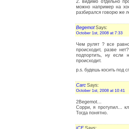
2. видимо отдельно пр
можно например на хост
разбирался говорю же ле
Begemot
Says:
October 1st, 2008 at 7:33
Чем рулят ? все равн
происходит, разве нет
подпортить, ну если 
происходит.
p.s. будешь косить под 
Carc
Says:
October 1st, 2008 at 10:41
2Begemot…
Сорри, я протупил… к
Тогда понятно.
iCE
Says: