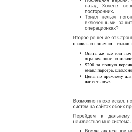
Последняя версия, 
назад. Хочется ве
посторонних.
Триал нельзя пого
включенными защит
операционках?
Второе решение от Стронг
правильно понимаю – только г
Опять же все или поч
ограниченные по количес
$200 за полную версию
емайл парсера, шаблоно
Цены по прежнему для
вас есть mwz
Возможно плохо искал, н
систем на сайтах обоих пр
Перейдем к дальнему
неизвестная мне система.
Вроде как все при н