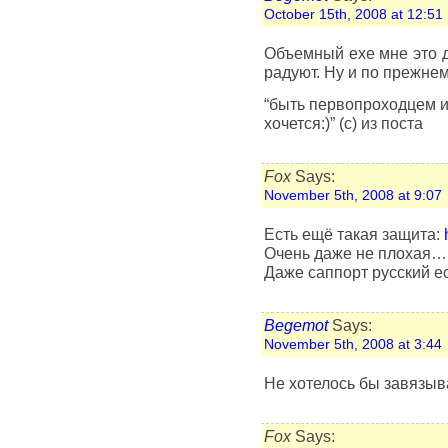
October 15th, 2008 at 12:51
Объемный ехе мне это д
радуют. Ну и по прежне
“быть первопроходцем и
хочется:)” (с) из поста
Fox
Says:
November 5th, 2008 at 9:07
Есть ещё такая защита:
Очень даже не плохая…
Даже саппорт русский ес
Begemot
Says:
November 5th, 2008 at 3:44
Не хотелось бы завязыв
Fox
Says: