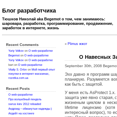
Блог разработчика
Тюшков Николай aka Begemot о том, чем занимаюсь:
шаровара, разработка, программирование, продвижение,
заработок в интернете, жизнь
«
Plimus жжот
Recent Comments
Yuriy Volkov
on
О web-разработке
Begemot
on
О web-разработке
О Навесных З
Yuriy Volkov
on
О web-разработке
bart
on
О web-разработке
September 30th, 2008 Begemo
Vitaliy S. Orlov
on
Мой первый опыт
Эхх давно я программ шар
покупки в интернет магазинах,
rozetka.com.ua
планирую. Разумеется воп
как быть с защитой.
Recent Posts
У меня есть AsProtect 1.x
О web-разработке
защита уже явно старая, с
Про волшебный пендель
жизненым циклом в неско
swrus kiev 2012 reloaded
lifetime лицензию (хо
Андроид – обманутые надежды:)
интересный вопрос), то е
Апдейт на хостинге