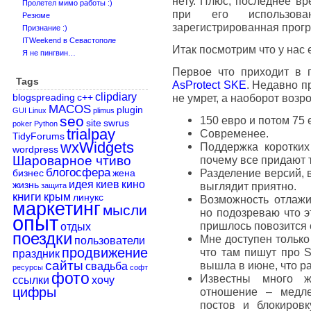
нету. Плюс, последнее вр
Пролетел мимо работы :)
при его использова
Резюме
зарегистрированная прогр
Признание :)
ITWeekend в Севастополе
Итак посмотрим что у нас 
Я не пингвин…
Первое что приходит в 
Tags
AsProtect SKE
. Недавно пр
clipdiary
не умрет, а наоборот возр
blogspreading
c++
MACOS
plugin
GUI
Linux
plimus
seo
150 евро и потом 75 
site
swrus
poker
Python
trialpay
Современее.
TidyForums
wxWidgets
Поддержка коротких
wordpress
Шароварное чтиво
почему все придают 
блогосфера
Разделение версий, 
бизнес
жена
идея
киев
кино
жизнь
выглядит приятно.
защита
книги
крым
линукс
Возможность отлажи
маркетинг
мысли
но подозреваю что э
опыт
пришлось повозится
отдых
поездки
Мне доступен только
пользователи
продвижение
что там пишут про S
праздник
сайты
вышла в июне, что ра
свадьба
ресурсы
софт
фото
Известны много ж
ссылки
хочу
цифры
отношение – медле
постов и блокиров