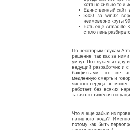
хотя не сильно то и и
Единственный сайт г
$300 за win32 вер
неимоверно круты 999
Есть еще Armadillo 
стало лень разбират
По некоторым слухам Arma
решение, так как за ними 
умрут. По слухам из други
ведущий разработчик и с 
бакфиксами, тот же ан
медленную смерть и говори
чистого сердца не может.
работает без всяких нар
такая вот тяжёлая ситуаци
Что я еще забыл из пров
нативного кода? Именно
потому как быть первопр
деньги не хочется:)