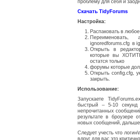
проблему для себя и заод
Скачать TidyForums
Настройка:
Распаковать в любое
Переименовать, 
ignoredforums.cfg в i
Открыть в редакто
которые вы ХОТИТ
остатся только
форумы которые дол
Открыть config.cfg, 
закрыть.
Использование:
Запускаете TidyForums.
быстрый – 5-10 секунд 
непрочитанных сообщений 
результате в броузере о
новых сообщений, дальше 
Следует учесть что логин
вдруг для вас это критично