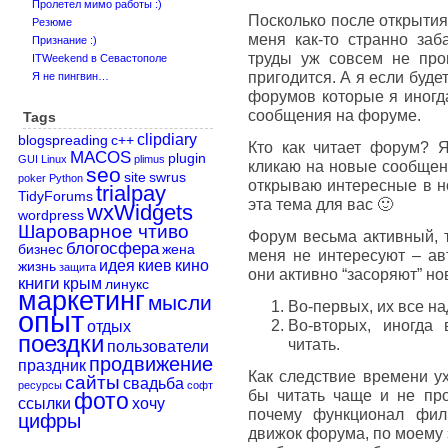
Пролетел мимо работы :)
Посколько после открыти
Резюме
меня как-то странно заб
Признание :)
труды уж совсем не про
ITWeekend в Севастополе
пригодится. А я если буде
Я не пингвин…
форумов которые я иногд
сообщения на форуме.
Tags
clipdiary
blogspreading
c++
Кто как читает форум? Я
MACOS
plugin
GUI
Linux
plimus
кликаю на новые сообщен
seo
site
swrus
poker
Python
открываю интересные в но
trialpay
TidyForums
эта тема для вас 🙂
wxWidgets
wordpress
Шароварное чтиво
Форум весьма активный, т
блогосфера
бизнес
жена
меня не интересуют – ав
идея
киев
кино
жизнь
защита
они активно “засоряют” но
книги
крым
линукс
маркетинг
мысли
Во-первых, их все на
опыт
Во-вторых, иногда
отдых
поездки
читать.
пользователи
продвижение
праздник
Как следствие времени ух
сайты
свадьба
ресурсы
софт
бы читать чаще и не пр
фото
ссылки
хочу
почему функционал фил
цифры
движок форума, по моему 