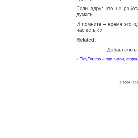
Если вдруг что не работ
думать.
И помните – время это о
нас есть 🙂
Related:
Добавлено в
«
TidyForums – про питон, фору
© 2006 - 20