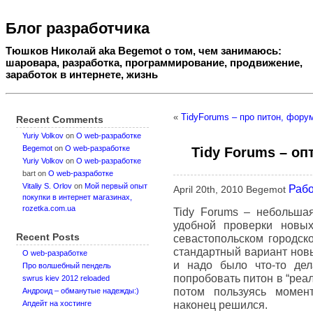
Блог разработчика
Тюшков Николай aka Begemot о том, чем занимаюсь:
шаровара, разработка, программирование, продвижение,
заработок в интернете, жизнь
«
TidyForums – про питон, фору
Recent Comments
Yuriy Volkov
on
О web-разработке
Begemot
on
О web-разработке
Tidy Forums – о
Yuriy Volkov
on
О web-разработке
bart
on
О web-разработке
Vitaliy S. Orlov
on
Мой первый опыт
Раб
April 20th, 2010 Begemot
покупки в интернет магазинах,
rozetka.com.ua
Tidy Forums – небольша
удобной проверки новых
Recent Posts
севастопольском городск
стандартный вариант нов
О web-разработке
и надо было что-то дел
Про волшебный пендель
попробовать питон в “реа
swrus kiev 2012 reloaded
потом пользуясь момен
Андроид – обманутые надежды:)
наконец решился.
Апдейт на хостинге