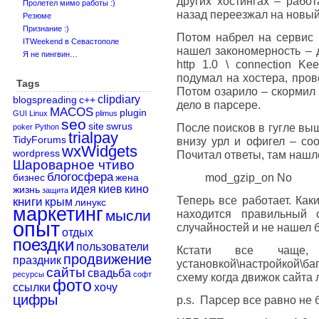
других хостингах – работ
Пролетел мимо работы :)
назад переезжал на новый 
Резюме
Признание :)
Потом набрел на сервис
ITWeekend в Севастополе
нашел закономерность – 
Я не пингвин…
http 1.0 \ connection K
подумал на хостера, пров
Tags
Потом озарило – скормил
clipdiary
blogspreading
c++
дело в парсере.
MACOS
plugin
GUI
Linux
plimus
seo
site
swrus
После поисков в гугле вы
poker
Python
trialpay
TidyForums
внизу урл и офигел – со
wxWidgets
wordpress
Почитал ответы, там нашло
Шароварное чтиво
блогосфера
mod_gzip_on No
бизнес
жена
идея
киев
кино
жизнь
защита
Теперь все работает. Как
книги
крым
линукс
маркетинг
мысли
находится правильный 
опыт
случайностей и не нашел б
отдых
поездки
пользователи
Кстати все чаще,
продвижение
праздник
установкой\настройкой\б
сайты
свадьба
ресурсы
софт
схему когда движок сайта 
фото
ссылки
хочу
цифры
p.s. Парсер все равно не 