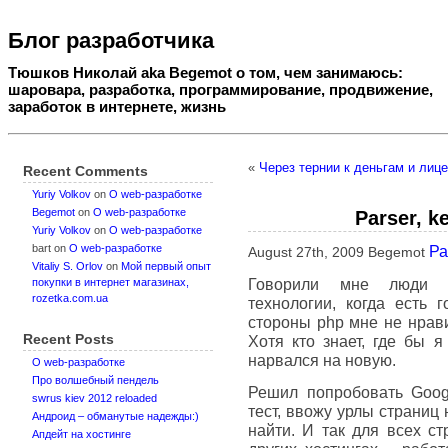
Блог разработчика
Тюшков Николай aka Begemot о том, чем занимаюсь:
шаровара, разработка, программирование, продвижение,
заработок в интернете, жизнь
«
Через тернии к деньгам и лиц
Recent Comments
Yuriy Volkov
on
О web-разработке
Begemot
on
О web-разработке
Parser, k
Yuriy Volkov
on
О web-разработке
bart
on
О web-разработке
Ра
August 27th, 2009 Begemot
Vitaliy S. Orlov
on
Мой первый опыт
Говорили мне люди не
покупки в интернет магазинах,
rozetka.com.ua
технологии, когда есть 
стороны php мне не нрав
Recent Posts
Хотя кто знает, где бы я
нарвался на новую.
О web-разработке
Про волшебный пендель
Решил попробовать Googl
swrus kiev 2012 reloaded
тест, ввожу урлы страниц н
Андроид – обманутые надежды:)
найти. И так для всех ст
Апдейт на хостинге