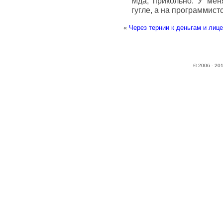
Мда, прикольно. У мен
гугле, а на программист
«
Через тернии к деньгам и лиц
© 2006 - 20