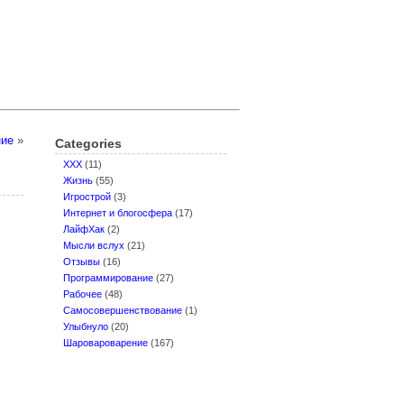
ние
»
Categories
XXX
(11)
Жизнь
(55)
Игрострой
(3)
Интернет и блогосфера
(17)
ЛайфХак
(2)
Мысли вслух
(21)
Отзывы
(16)
Программирование
(27)
Рабочее
(48)
Самосовершенствование
(1)
Улыбнуло
(20)
Шаровароварение
(167)