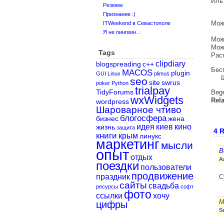
Иль
Резюме
дл
Признание :)
Мож
ITWeekend в Севастополе
мо
Я не пингвин…
Мож
Мож
Tags
Рас
clipdiary
blogspreading
c++
Бес
MACOS
plugin
GUI
Linux
plimus
Шар
seo
site
swrus
poker
Python
trialpay
TidyForums
Beg
wxWidgets
Rela
wordpress
Шароварное чтиво
блогосфера
бизнес
жена
идея
киев
кино
жизнь
защита
4 
книги
крым
линукс
маркетинг
мысли
опыт
B
отдых
Au
поездки
пользователи
продвижение
праздник
С
сайты
свадьба
ресурсы
софт
фото
ссылки
хочу
М
цифры
S