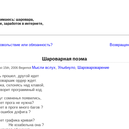
нимаюсь: шаровара,
, заработок в интернете,
овольствие или обязанность?
Возвраще
Шароварная поэма
Мысли вслух
,
Улыбнуло
,
Шаровароварение
st 15th, 2006 Begemot
ь прошел, другой идет
оваршик ордер ждет.
ка, склонясь над клавой,
творит программный код.
уг сомненья появились,
ет прога не нужна?
т в проге много багов ?
 ошибок дофига ?
ет графика кривая?
 юзабельна она ?