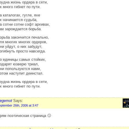
рудна жизнь ордера в сети,
х много гибнет по пути.
а каталогах, гугле, яхе
х начинается судьба,
а сотни сотни софт архивах,
ам зарождается борьба.
орьба закончится печально,
ля многих многих ордеров,
ни уйдут, о них забудут,
огибнуть просто навсегда.
о единицы самых стойких,
одарят юзверю триал,
ни попользуются нами,
отом наступит деинстал.
рудна жизнь ордера в сети,
х много гибнет по пути.
egemot
Says:
eptember 26th, 2006 at 3:47
рям поэтическая страница 🙂