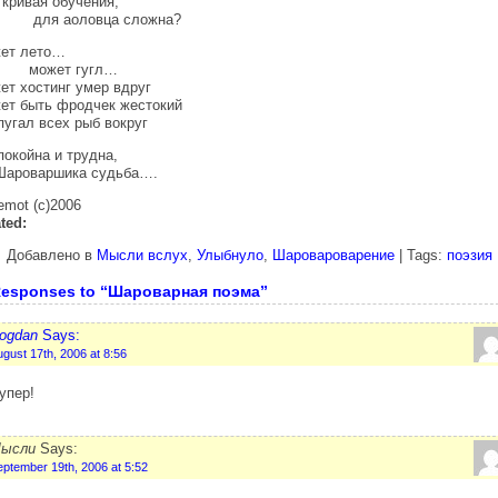
 кривая обучения,
я аоловца сложна?
ет лето…
жет гугл…
ет хостинг умер вдруг
ет быть фродчек жестокий
пугал всех рыб вокруг
покойна и трудна,
оваршика судьба….
emot (c)2006
ted:
Добавлено в
Мысли вслух
,
Улыбнуло
,
Шаровароварение
| Tags:
поэзия
Responses to “Шароварная поэма”
ogdan
Says:
gust 17th, 2006 at 8:56
упер!
ысли
Says:
eptember 19th, 2006 at 5:52