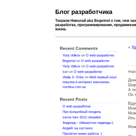
Блог разработчика
Тюшков Николай aka Begemot о том, чем за
разработка, программирование, продвижение
жизнь
«
Уд
Recent Comments
Yuriy Volkov
on
О web-разработке
Begemot
on
О web-разработке
Yuriy Volkov
on
О web-разработке
Augu
bart
on
О web-разработке
Vitaliy S. Orlov
on
Мой первый опыт
Ден
покупки в интернет магазинах,
Шар
rozetka.com.ua
А по
Он 
Recent Posts
Вдр
О web-разработке
Мож
Про волшебный пендель
Може
swrus kiev 2012 reloaded
Иль
Андроид – обманутые надежды:)
Мож
Апдейт на хостинге
Не
Пролетел мимо работы :)