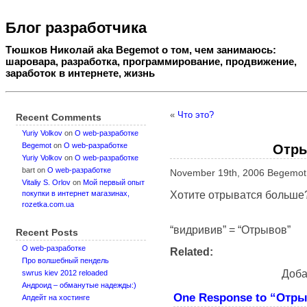
Блог разработчика
Тюшков Николай aka Begemot о том, чем занимаюсь:
шаровара, разработка, программирование, продвижение,
заработок в интернете, жизнь
«
Что это?
Recent Comments
Yuriy Volkov
on
О web-разработке
Begemot
on
О web-разработке
Отры
Yuriy Volkov
on
О web-разработке
bart
on
О web-разработке
November 19th, 2006 Begemo
Vitaliy S. Orlov
on
Мой первый опыт
Хотите отрыватся больше
покупки в интернет магазинах,
rozetka.com.ua
“видривив” = “Отрывов”
Recent Posts
О web-разработке
Related:
Про волшебный пендель
Доба
swrus kiev 2012 reloaded
Андроид – обманутые надежды:)
One Response to “Отр
Апдейт на хостинге