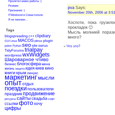
Пролетел мимо работы :)
Резюме
pva
Says:
Признание :)
November 20th, 2006 at 3:5
ITWeekend в Севастополе
Я не пингвин…
Хоспоти, пока грузило
прокладок 🙂
Tags
Мысль молнией порази
clipdiary
blogspreading
c++
много?
MACOS
plugin
GUI
Linux
plimus
seo
site
swrus
poker
Python
«
Что это?
trialpay
TidyForums
wxWidgets
wordpress
Шароварное чтиво
блогосфера
бизнес
жена
идея
киев
кино
жизнь
защита
книги
крым
линукс
маркетинг
мысли
опыт
отдых
поездки
пользователи
продвижение
праздник
сайты
свадьба
ресурсы
софт
фото
ссылки
хочу
цифры