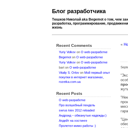
Блог разработчика
Тюшков Николай aka Begemot о том, чем за
разработка, программирование, продвижение
жизнь
«
Но
Recent Comments
Yuriy Volkov
on
О web-разработке
Begemot
on
О web-разработке
Yuriy Volkov
on
О web-разработке
Sept
bart
on
О web-разработке
Vitaliy S. Orlov
on
Мой первый опыт
“Эк
покупки в интернет магазинах,
осо
rozetka.com.ua
про
жуть
Recent Posts
“Не
О web-разработке
про
Про волшебный пендель
мес
swrus kiev 2012 reloaded
гара
Андроид – обманутые надежды:)
“Це
Апдейт на хостинге
обе
Пролетел мимо работы :)