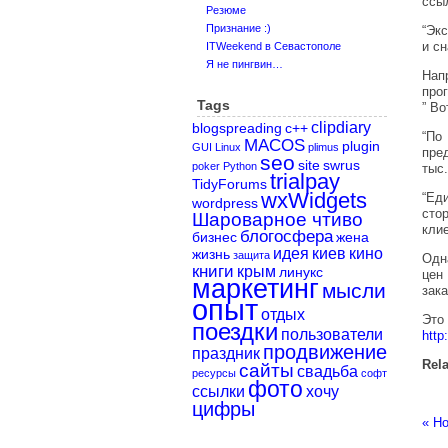
ссыл
Резюме
Признание :)
“Эк
и с
ITWeekend в Севастополе
Я не пингвин…
Нап
про
Tags
” В
clipdiary
blogspreading
c++
“По
MACOS
plugin
GUI
Linux
plimus
пре
seo
site
swrus
poker
Python
тыс
trialpay
TidyForums
wxWidgets
“Ед
wordpress
сто
Шароварное чтиво
кли
блогосфера
бизнес
жена
идея
киев
кино
жизнь
защита
Одн
книги
крым
линукс
цен
маркетинг
мысли
зак
опыт
отдых
Э
поездки
пользователи
http
продвижение
праздник
Rela
сайты
свадьба
ресурсы
софт
фото
ссылки
хочу
цифры
«
Но