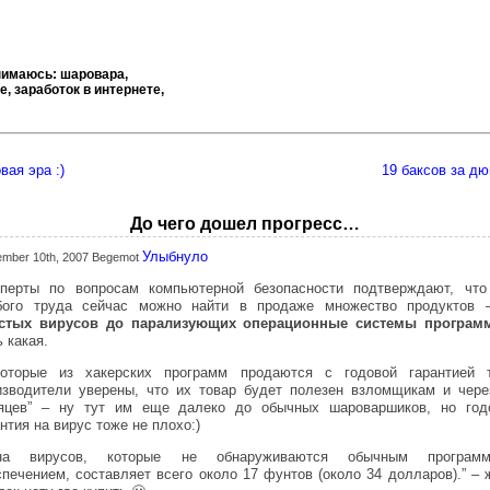
нимаюсь: шаровара,
, заработок в интернете,
вая эра :)
19 баксов за д
До чего дошел прогресс…
Улыбнуло
ember 10th, 2007 Begemot
сперты по вопросам компьютерной безопасности подтверждают, что
бого труда сейчас можно найти в продаже множество продуктов
стых вирусов до парализующих операционные системы програм
 какая.
которые из хакерских программ продаются с годовой гарантией т
изводители уверены, что их товар будет полезен взломщикам и чере
яцев” – ну тут им еще далеко до обычных шароваршиков, но год
нтия на вирус тоже не плохо:)
на вирусов, которые не обнаруживаются обычным програм
спечением, составляет всего около 17 фунтов (около 34 долларов).” – 