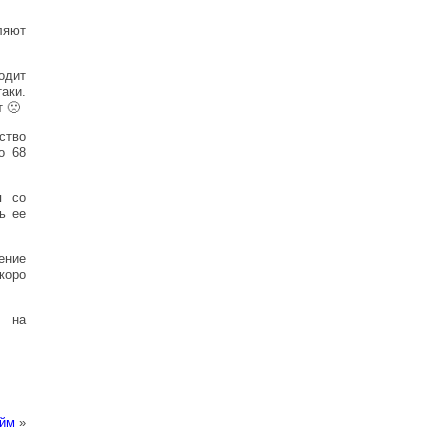
ляют
одит
аки.
т 🙁
ство
о 68
я со
ь ее
ение
коро
на
юйм
»