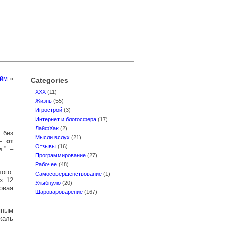
юйм
»
Categories
XXX
(11)
Жизнь
(55)
Игрострой
(3)
Интернет и блогосфера
(17)
ЛайфХак
(2)
 без
Мысли вслух
(21)
 –
от
Отзывы
(16)
м
.” –
Программирование
(27)
Рабочее
(48)
ого:
Самосовершенствование
(1)
з 12
Улыбнуло
(20)
овая
Шаровароварение
(167)
мным
жаль