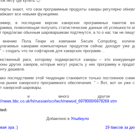
ок нету где купить 🙂
сперты знают, что свои программные продукты хакеры регулярно обнов
набжают все новыми функциями.
ример, в последние версии хакерских программных пакетов вх
грамма, позволяющая получать статистические данные об успешности ат
от предлагаю обычным шароваршикам подтянутся, а то о нас так не пишу
 мнению Пола Генри из компании Secure Computing, количе
длагаемых хакерами компьютерных продуктов сейчас доходит уже д
.” – создать что ли софтархив для хакерских программ…
инственный риск, которому подвергаются хакеры – это конкуренци
роны других хакеров, которые могут украсть у них программу и продат
енту дешевле.
ако последствием этой тенденции становится только постоянное сниж
 на рынке хакерского программного обеспечения. ” – Вот, вот он уже с
ат хакерской шаровары.
то и много другое 
://news.bbc.co.uk/hi/russian/sci/tech/newsid_6978000/6978269.stm
ted:
Добавлено в
Улыбнуло
вая эра :)
19 баксов за д