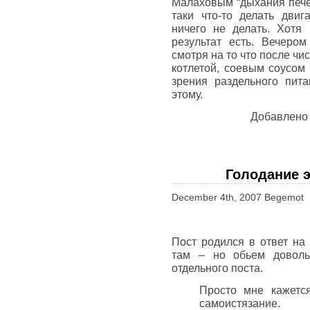
Малаховым “дыхания печен
таки что-то делать дви
ничего не делать. Хотя
результат есть. Вечеро
смотря на то что после чи
котлетой, соевым соусом
зрения раздельного пита
этому.
Добавлено
Голодание э
December 4th, 2007 Begemot
Пост родился в ответ н
там – но обьем доволь
отдельного поста.
Просто мне кажетс
самоистязание.