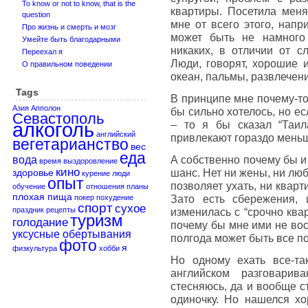
To know or not to know, that is the
квартиры. Посетила мен
question
мне от всего этого, напр
Про жизнь и смерть и мозг
может быть не намного
Умейте быть благодарными
никаких, в отличии от с
Переехал я
Люди, говорят, хорошие и
О правильном поведении
океан, пальмы, развлечен
Tags
В принципе мне почему-то 
Азия
Апполон
бы сильно хотелось, но ес
Севастополь
алкоголь
– то я бы сказал “Таил
английский
привлекают гораздо мень
вегетарианство
вес
еда
А собственно почему бы и
вода
время
выздоровление
кино
шанс. Нет ни жены, ни люб
здоровье
курение
люди
опыт
позволяет ухать, ни кварт
обучение
отношения
планы
плохая пища
Зато есть сбережения, 
покер
похудение
спорт
сухое
праздник
рецепты
изменилась с “срочно квар
туризм
голодание
почему бы мне ими не вос
уксусные обертывания
полгода может быть все по
фото
я
физкультура
хобби
Но одному ехать все-та
английском разговари
стесняюсь, да и вообще с
одиночку. Но нашелся хо