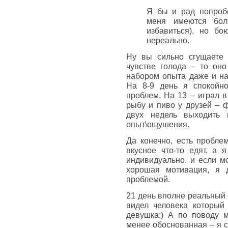
Я бы и рад попробо
меня имеются бол
избавиться), но б
нереально.
Ну вы сильно сгущаете 
чувстве голода – то оно
набором опыта даже и на
На 8-9 день я спокойно
проблем. На 13 – играл 
рыбу и пиво у друзей – ф
двух недель выходить 
опыт\ощушения.
Да конечно, есть пробле
вкусное что-то едят, а
индивидуально, и если м
хорошая мотивация, я
проблемой.
21 день вполне реальный 
видел человека который
девушка:) А по поводу м
менее обоснованная – я с