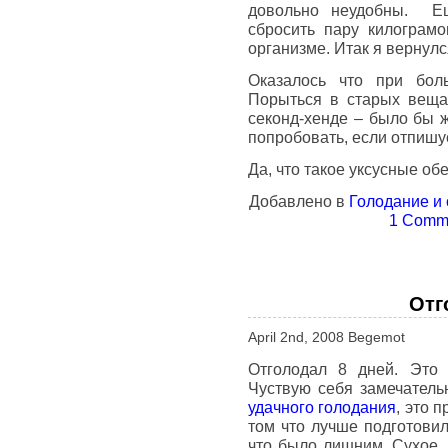
довольно неудобны. Ещ
сбросить пару килограмо
организме. Итак я вернул
Оказалось что при бол
Порыться в старых вещах
секонд-хенде – было бы
попробовать, если отпишу
Да, что такое уксусные о
Добавлено в
Голодание и
1 Comme
Отг
April 2nd, 2008 Begemot
Отголодал 8 дней. Это 
Чуствую себя замечател
удачного голодания
, это 
том что лучше подготовилс
что было лишним. Сухое 