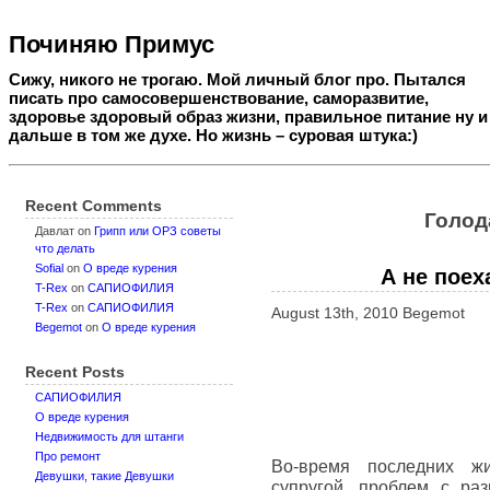
Починяю Примус
Сижу, никого не трогаю. Мой личный блог про. Пытался
писать про самосовершенствование, саморазвитие,
здоровье здоровый образ жизни, правильное питание ну и
дальше в том же духе. Но жизнь – суровая штука:)
Recent Comments
Голод
Давлат
on
Грипп или ОРЗ советы
что делать
Sofial
on
О вреде курения
А не поех
T-Rex
on
САПИОФИЛИЯ
T-Rex
on
САПИОФИЛИЯ
August 13th, 2010 Begemot
Begemot
on
О вреде курения
Recent Posts
САПИОФИЛИЯ
О вреде курения
Недвижимость для штанги
Про ремонт
Во-время последних ж
Девушки, такие Девушки
супругой, проблем с ра