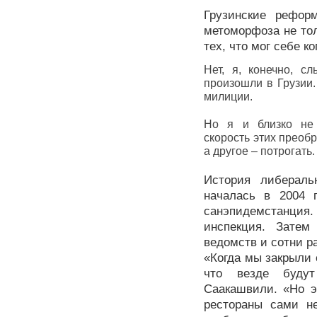
Грузинские рефор
метоморфоза не толь
тех, что мог себе к
Нет, я, конечно, с
произошли в Грузии.
милиции.
Но я и близко не 
скорость этих преоб
а другое – потрогать.
История либераль
началась в 2004 
санэпидемстанция.
инспекция. Затем
ведомств и сотни р
«Когда мы закрыли
что везде будут
Саакашвили. «Но э
рестораны сами н