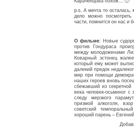
Караченцова похож… 🙂
p.s. А мечта то осталась,
дело можно посмотреть 
части, помнится он нас и 
О фильме
: Новые судор
против Гондураса проиг
между молодоженами Лиз
Коварный эстонец жалее
который ему может выпис
далекий предок недалеко
мир при помощи демократ
наших героев вновь посещ
сбежавший из секретной 
века человек-осьминог с 
следу мерзкого парамут
призмой алкоголя, взор
советский темпоральный
хороший парень – Евгений
Добав