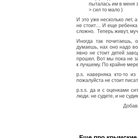
пыталась им в меня 
> сил то мало )
И это уже несколько лет, 
не стоит… И еще ребенка 
сложно. Теперь живут, му
Иногда так почитаешь, о
думаешь, нах оно надо во
явно не стоит детей заво
прошел. Вот мы пока не з
к лучшему. По крайне мер
p.s. наверняка кто-то и
пожалуйста не стоит писат
p.s.s. да и с оценками с
люди. не судите, и не суди
Добав
Еще про крымские 