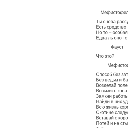
Мефистофел
Ты снова рассужда
Есть средство поси
Но то – особая ст
Едва ль оно тебе п
Фауст
Что это?
Мефистофе
Способ без затр
Без ведьм и бабок 
Возделай поле ил
Возьмись копать и
Замкни работы в те
Найди в них удовл
Всю жизнь кормись 
Скотине следуя в 
Вставай с коровами
Потей и не стыдис