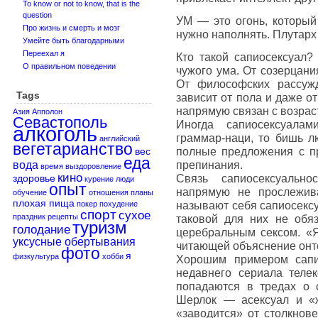
To know or not to know, that is the
question
УМ — это огонь, который 
Про жизнь и смерть и мозг
нужно наполнять. Плутарх
Умейте быть благодарными
Переехал я
Кто такой сапиосексуал? 
О правильном поведении
чужого ума. От созерцани
От философских рассужд
Tags
зависит от пола и даже от
напрямую связан с возраст
Азия
Апполон
Севастополь
Иногда сапиосексуала
алкоголь
граммар-наци, то бишь лю
английский
вегетарианство
полные предложения с пр
вес
еда
препинания.
вода
время
выздоровление
кино
Связь сапиосексуально
здоровье
курение
люди
опыт
напрямую не прослежива
обучение
отношения
планы
плохая пища
называют себя сапиосексуа
покер
похудение
спорт
сухое
праздник
рецепты
таковой для них не обяз
туризм
голодание
церебральным сексом. «
уксусные обертывания
читающей объяснение онто
фото
я
физкультура
хобби
Хорошим примером сапи
недавнего сериала теле
попадаются в тредах о с
Шерлок — асексуал и «ж
«заводится» от столкнов