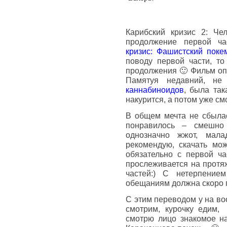
Карибский кризис 2: Че
продолжение первой ч
кризис: Фашистский поке
поводу первой части, то
продолжения 🙂 Фильм оп
Памятуя недавний, н
каннабиноидов
, была так
накурится, а потом уже с
В общем мечта не сбылас
понравилось – смешно
однозначно жжот, мал
рекомендую, скачать мож
обязательно с первой ча
прослеживается на протя
частей:) С нетерпением
обещаниям должна скоро 
С этим переводом у на во
смотрим, курочку едим,
смотрю лицо знакомое на