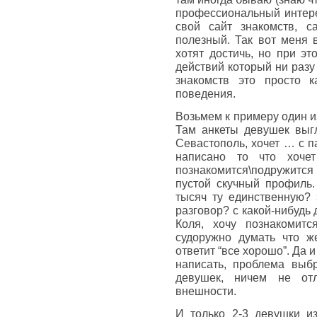
профессиональный интере
свой сайт знакомств, 
полезный. Так вот меня 
хотят достичь, но при э
действий который ни разу
знакомств это просто к
поведения.
Возьмем к примеру один из
Там анкеты девушек выгл
Севастополь, хочет … с п
написано то что хоче
познакомится\подружится
пустой скучный профиль.
тысяч ту единственную? з
разговор? с какой-нибудь 
Коля, хочу познакомитс
судоружно думать что ж
ответит “все хорошо”. Да и
написать, проблема выб
девушек, ничем не от
внешности.
И только 2-3 девушки из