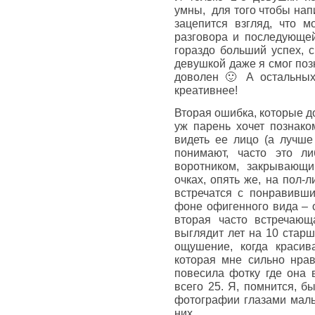
умны, для того чтобы напи
зацепится взгляд, что 
разговора и последующей
гораздо больший успех, 
девушкой даже я смог поз
доволен 🙂 А остальных
креативнее!
Вторая ошибка, которые д
уж парень хочет познако
видеть ее лицо (а лучше 
понимают, часто это л
воротником, закрывающи
очках, опять же, на пол-л
встречатся с понравивш
фоне офигенного вида – 
вторая часто встречающ
выглядит лет на 10 старш
ощушение, когда красив
которая мне сильно нрав
повесила фотку где она в
всего 25. Я, помнится, б
фотографии глазами маль
них.