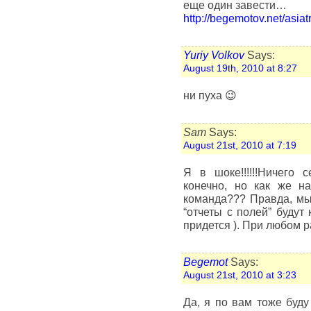
еще один завести…
http://begemotov.net/asiat
Yuriy Volkov
Says:
August 19th, 2010 at 8:27
ни пуха 😉
Sam
Says:
August 21st, 2010 at 7:19
Я в шоке!!!!!!Ничего 
конечно, но как же н
команда??? Правда, мы 
“отчеты с полей” будут
придется ). При любом 
Begemot
Says:
August 21st, 2010 at 3:23
Да, я по вам тоже буду