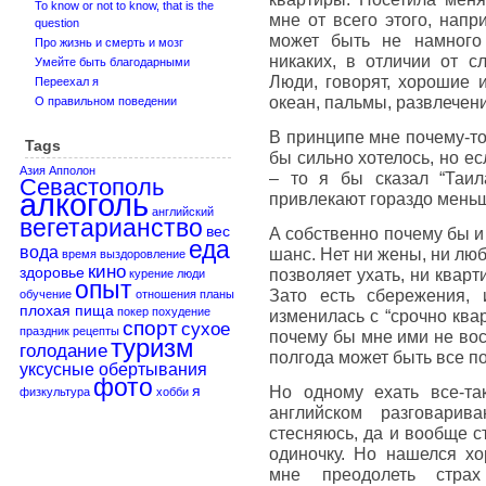
To know or not to know, that is the
мне от всего этого, напр
question
может быть не намного
Про жизнь и смерть и мозг
никаких, в отличии от с
Умейте быть благодарными
Люди, говорят, хорошие и
Переехал я
океан, пальмы, развлечен
О правильном поведении
В принципе мне почему-то 
Tags
бы сильно хотелось, но ес
Азия
Апполон
– то я бы сказал “Таил
Севастополь
алкоголь
привлекают гораздо мень
английский
вегетарианство
вес
А собственно почему бы и
еда
вода
шанс. Нет ни жены, ни люб
время
выздоровление
кино
здоровье
позволяет ухать, ни кварт
курение
люди
опыт
Зато есть сбережения, 
обучение
отношения
планы
плохая пища
покер
похудение
изменилась с “срочно квар
спорт
сухое
праздник
рецепты
почему бы мне ими не вос
туризм
голодание
полгода может быть все по
уксусные обертывания
фото
Но одному ехать все-та
я
физкультура
хобби
английском разговари
стесняюсь, да и вообще с
одиночку. Но нашелся хо
мне преодолеть страх