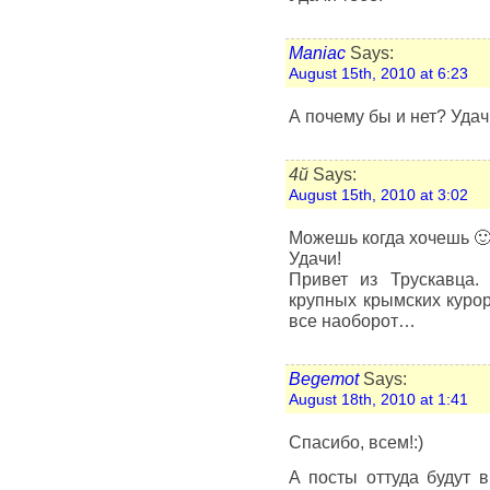
Maniac
Says:
August 15th, 2010 at 6:23
А почему бы и нет? Удач
4й
Says:
August 15th, 2010 at 3:02
Можешь когда хочешь 
Удачи!
Привет из Трускавца.
крупных крымских куро
все наоборот…
Begemot
Says:
August 18th, 2010 at 1:41
Спасибо, всем!:)
А посты оттуда будут в