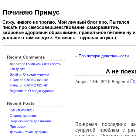
Починяю Примус
Сижу, никого не трогаю. Мой личный блог про. Пытался
писать про самосовершенствование, саморазвитие,
здоровье здоровый образ жизни, правильное питание ну и
дальше в том же духе. Но жизнь – суровая штука:)
«
Про потерю девственности
Recent Comments
Давлат
on
Грипп или ОРЗ советы
что делать
А не поех
Sofial
on
О вреде курения
T-Rex
on
САПИОФИЛИЯ
Го
August 13th, 2010 Begemot
T-Rex
on
САПИОФИЛИЯ
Begemot
on
О вреде курения
Recent Posts
САПИОФИЛИЯ
О вреде курения
Недвижимость для штанги
Во-время последних ж
Про ремонт
супругой, проблем с ра
Девушки, такие Девушки
квартиры. Посетила мен