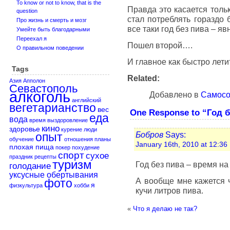
To know or not to know, that is the
Правда это касается тольк
question
стал потреблять гораздо
Про жизнь и смерть и мозг
все таки год без пива – я
Умейте быть благодарными
Переехал я
Пошел второй….
О правильном поведении
И главное как быстро лети
Tags
Related:
Азия
Апполон
Севастополь
алкоголь
Добавлено в
Самосо
английский
вегетарианство
вес
One Response to “Год 
еда
вода
время
выздоровление
кино
здоровье
курение
люди
Бобров
Says:
опыт
обучение
отношения
планы
January 16th, 2010 at 12:36
плохая пища
покер
похудение
спорт
сухое
праздник
рецепты
туризм
Год без пива – время на в
голодание
уксусные обертывания
А вообще мне кажется ч
фото
я
физкультура
хобби
кучи литров пива.
«
Что я делаю не так?