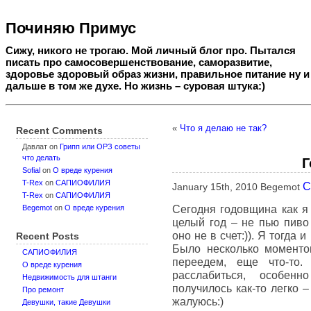
Починяю Примус
Сижу, никого не трогаю. Мой личный блог про. Пытался
писать про самосовершенствование, саморазвитие,
здоровье здоровый образ жизни, правильное питание ну и
дальше в том же духе. Но жизнь – суровая штука:)
«
Что я делаю не так?
Recent Comments
Давлат
on
Грипп или ОРЗ советы
что делать
Г
Sofial
on
О вреде курения
T-Rex
on
САПИОФИЛИЯ
С
January 15th, 2010 Begemot
T-Rex
on
САПИОФИЛИЯ
Сегодня годовщина как я 
Begemot
on
О вреде курения
целый год – не пью пиво
оно не в счет:)). Я тогда 
Recent Posts
Было несколько моментов
САПИОФИЛИЯ
переедем, еще что-то.
О вреде курения
расслабиться, особенно
Недвижимость для штанги
получилось как-то легко 
Про ремонт
жалуюсь:)
Девушки, такие Девушки