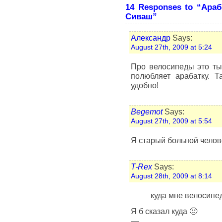
14 Responses to “Араб
Сиваш”
Александр
Says:
August 27th, 2009 at 5:24
Про велосипеды это ты 
полюбляет арабатку. Т
удобно!
Begemot
Says:
August 27th, 2009 at 5:54
Я старый больной челове
T-Rex
Says:
August 28th, 2009 at 8:14
куда мне велосипе
Я б сказал куда 🙂
—