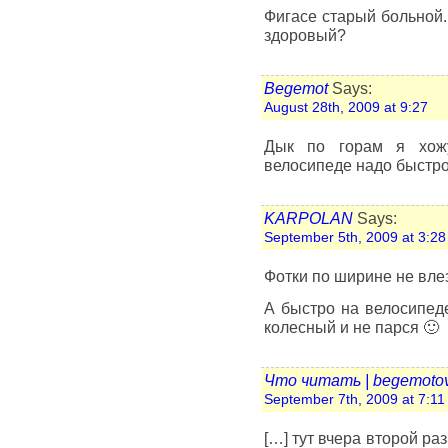
Фигасе старый больной.
здоровый?
Begemot
Says:
August 28th, 2009 at 9:27
Дык по горам я хож
велосипеде надо быстро
KARPOLAN
Says:
September 5th, 2009 at 3:28
Фотки по ширине не вл
А быстро на велосипеде
колесный и не парся 🙂
Что читать | begemotov
September 7th, 2009 at 7:11
[…] тут вчера второй ра