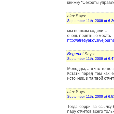
книжку “Секреты управл
alex
Says:
September 11th, 2009 at 6:2
мы пешком ходили…
очень приятные места.
http://atretiyakov.livejour
Begemot
Says:
September 11th, 2009 at 6:4
Молодцы, а я что-то пе
Кстати перед тем как 
источник, и та твой отче
alex
Says:
September 11th, 2009 at 6:5
Тогда сорри за ссылку-
пару отчетов всего толь