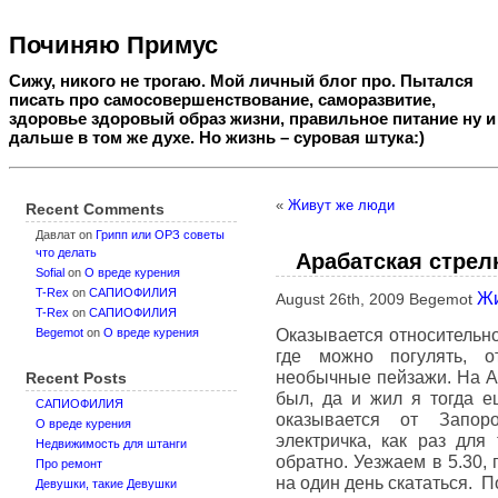
Починяю Примус
Сижу, никого не трогаю. Мой личный блог про. Пытался
писать про самосовершенствование, саморазвитие,
здоровье здоровый образ жизни, правильное питание ну и
дальше в том же духе. Но жизнь – суровая штука:)
«
Живут же люди
Recent Comments
Давлат
on
Грипп или ОРЗ советы
что делать
Арабатская стрел
Sofial
on
О вреде курения
T-Rex
on
САПИОФИЛИЯ
Ж
August 26th, 2009 Begemot
T-Rex
on
САПИОФИЛИЯ
Оказывается относительно
Begemot
on
О вреде курения
где можно погулять, от
необычные пейзажи. На Ар
Recent Posts
был, да и жил я тогда е
САПИОФИЛИЯ
оказывается от Запор
О вреде курения
электричка, как раз для
Недвижимость для штанги
обратно. Уезжаем в 5.30, 
Про ремонт
на один день скататься. П
Девушки, такие Девушки