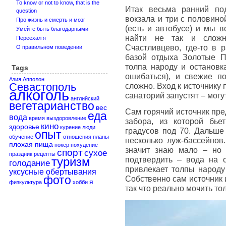
To know or not to know, that is the
Итак весьма ранний по
question
вокзала и три с половино
Про жизнь и смерть и мозг
(есть и автобусе) и мы в
Умейте быть благодарными
найти не так и сложн
Переехал я
Счастливцево, где-то в 
О правильном поведении
базой отдыха Золотые Пе
толпа народу и остановк
Tags
ошибаться), и свежие п
Азия
Апполон
Севастополь
сложно. Вход к источнику 
алкоголь
санаторий запустят – могу
английский
вегетарианство
вес
Сам горячий источник пре
еда
вода
время
выздоровление
забора, из которой бье
кино
здоровье
курение
люди
градусов под 70. Дальше 
опыт
обучение
отношения
планы
несколько луж-бассейнов.
плохая пища
покер
похудение
значит знаю мало – но 
спорт
сухое
праздник
рецепты
туризм
подтвердить – вода на 
голодание
привлекает толпы народу 
уксусные обертывания
фото
Собственно сам источник 
я
физкультура
хобби
так что реально мочить тол