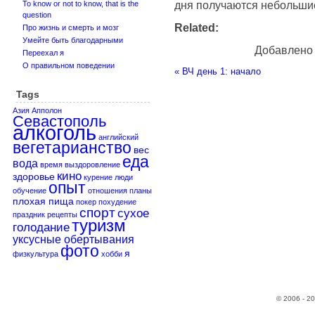
дня получаются небольши
To know or not to know, that is the
question
Related:
Про жизнь и смерть и мозг
Умейте быть благодарными
Добавлено
Переехал я
О правильном поведении
«
ВЧ день 1: начало
Tags
Азия
Апполон
Севастополь
алкоголь
английский
вегетарианство
вес
еда
вода
время
выздоровление
кино
здоровье
курение
люди
опыт
обучение
отношения
планы
плохая пища
покер
похудение
спорт
сухое
праздник
рецепты
туризм
голодание
уксусные обертывания
фото
я
физкультура
хобби
© 2006 - 2