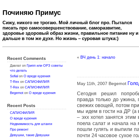
Починяю Примус
Сижу, никого не трогаю. Мой личный блог про. Пытался
писать про самосовершенствование, саморазвитие,
здоровье здоровый образ жизни, правильное питание ну и
дальше в том же духе. Но жизнь – суровая штука:)
«
ВЧ день 1: начало
Recent Comments
Давлат
on
Грипп или ОРЗ советы
что делать
Sofial
on
О вреде курения
T-Rex
on
САПИОФИЛИЯ
Голо
May 11th, 2007 Begemot
T-Rex
on
САПИОФИЛИЯ
Сегодня решил попробы
Begemot
on
О вреде курения
правда только до ужина,
свежих овощей, потом при
Recent Posts
мы идем в гости на ДР (а
САПИОФИЛИЯ
– эхх хотел занятся этим 
О вреде курения
поела салат и начала на
Недвижимость для штанги
пошли гулять и выпили па
Про ремонт
почти 24 часовое сухое г
Девушки, такие Девушки