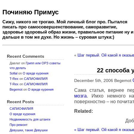
Починяю Примус
Сижу, никого не трогаю. Мой личный блог про. Пытался
писать про самосовершенствование, саморазвитие,
здоровье здоровый образ жизни, правильное питание ну и
дальше в том же духе. Но жизнь – суровая штука:)
«
Шаг первый. Ой какой я оказы
Recent Comments
Давлат
on
Грипп или ОРЗ советы
что делать
22 способа 
Sofial
on
О вреде курения
T-Rex
on
САПИОФИЛИЯ
December 5th, 2006 Begemot
T-Rex
on
САПИОФИЛИЯ
Сама статья, вернее п
Begemot
on
О вреде курения
мозга
. Имхо немного на
поверхностно – но почитат
Recent Posts
САПИОФИЛИЯ
Related:
О вреде курения
Недвижимость для штанги
Доб
Про ремонт
«
Шаг первый. Ой какой я оказы
Девушки, такие Девушки