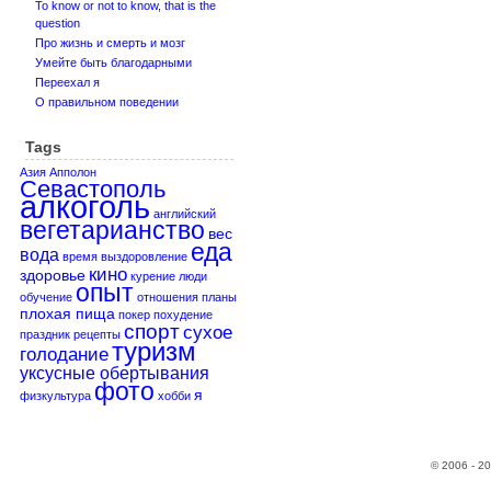
To know or not to know, that is the
question
Про жизнь и смерть и мозг
Умейте быть благодарными
Переехал я
О правильном поведении
Tags
Азия
Апполон
Севастополь
алкоголь
английский
вегетарианство
вес
еда
вода
время
выздоровление
кино
здоровье
курение
люди
опыт
обучение
отношения
планы
плохая пища
покер
похудение
спорт
сухое
праздник
рецепты
туризм
голодание
уксусные обертывания
фото
я
физкультура
хобби
© 2006 - 2