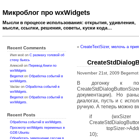
Микроблог про wxWidgets
Мысли в процессе использования: открытия, удивления,
мысли, ссылки, решения, советы, куски кода…
«
CreateTextSizer, мелочь а при
Recent Comments
Имя моё
on
C размаху головой об
стену бьюсь
CreateStdDialog
Алексей
on
Перевод Книги по
wxWidgets
November 21st, 2009 Begemo
Begemot
on
Обработка событий в
wxWidgets.
В догонку к пос
Vaclav
on
Обработка событий в
CreateStdDialogButto
wxWidgets.
документации). Но ран
Begemot
on
Обработка событий в
диалогах, пусть и с испол
wxWidgets.
ручную. А теперь можно вм
Recent Posts
if (wxSize
CreateStdDialogButt
Обработка событий в wxWidgets.
topSizer->Add(but
Просмотр wxWidgets переменых в
GDB Ubuntu
10);
Обработать завершение сессии в