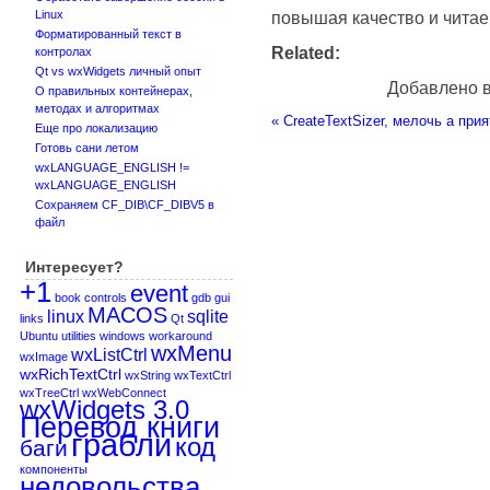
Linux
повышая качество и читае
Форматированный текст в
Related:
контролах
Qt vs wxWidgets личный опыт
Добавлено 
О правильных контейнерах,
методах и алгоритмах
«
CreateTextSizer, мелочь а при
Еще про локализацию
Готовь сани летом
wxLANGUAGE_ENGLISH !=
wxLANGUAGE_ENGLISH
Сохраняем CF_DIB\CF_DIBV5 в
файл
Интересует?
+1
event
book
controls
gdb
gui
MACOS
linux
sqlite
links
Qt
Ubuntu
utilities
windows
workaround
wxMenu
wxListCtrl
wxImage
wxRichTextCtrl
wxString
wxTextCtrl
wxTreeCtrl
wxWebConnect
wxWidgets 3.0
Перевод книги
грабли
код
баги
компоненты
недовольства