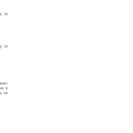
y to
y to
вает
но в
ть не