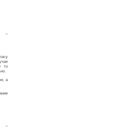
) –
ласу
учае
у то
ьно.
ю, а
ание
) –