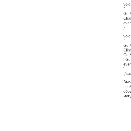
voi
{
Get
Clip
even
}
voi
{
Get
Clip
Get
>Set
even
}
[/so
Выг
нео
обра
могу