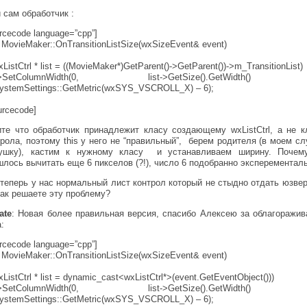
и сам обработчик :
rcecode language=”cpp”]
 MovieMaker::OnTransitionListSize(wxSizeEvent& event)
wxListCtrl * list = ((MovieMaker*)GetParent()->GetParent())->m_TransitionList)
st->SetColumnWidth(0, list->GetSize().GetWidth(
ystemSettings::GetMetric(wxSYS_VSCROLL_X) – 6);
urcecode]
ите что обработчик принадлежит класу создающему wxListCtrl, а не к
трола, поэтому this у него не “правильный”, берем родителя (в моем сл
ушку), кастим к нужному класу и устанавливаем ширину. Почем
шлось вычитать еще 6 пикселов (?!), число 6 подобранно эксперементал
 теперь у нас нормальный лист контрол который не стыдно отдать юзвер
как решаете эту проблему?
ate
: Новая более правильная версия, спасибо Алексею за облагоражив
:
rcecode language=”cpp”]
 MovieMaker::OnTransitionListSize(wxSizeEvent& event)
wxListCtrl * list = dynamic_cast<wxListCtrl*>(event.GetEventObject()))
st->SetColumnWidth(0, list->GetSize().GetWidth(
ystemSettings::GetMetric(wxSYS_VSCROLL_X) – 6);