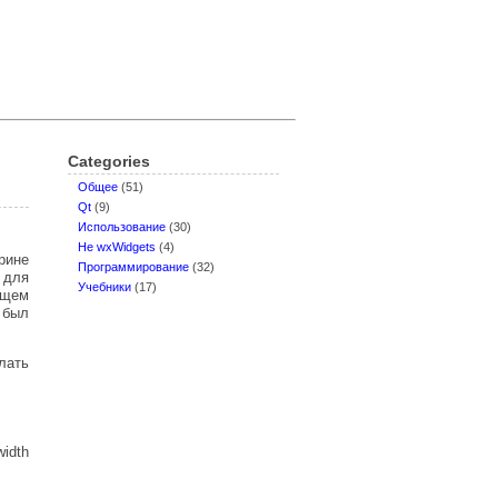
Categories
Oбщее
(51)
Qt
(9)
Использование
(30)
Не wxWidgets
(4)
рине
Программирование
(32)
 для
Учебники
(17)
бщем
 был
лать
width