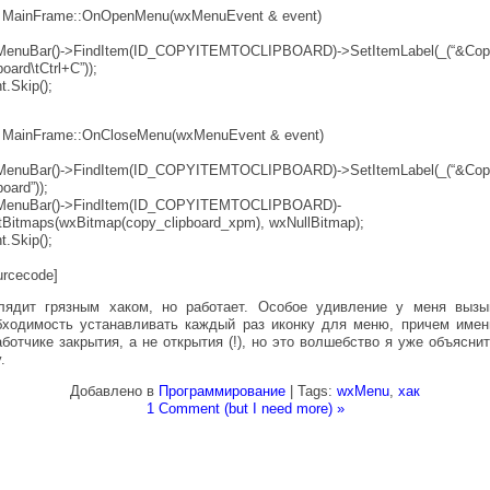
d MainFrame::OnOpenMenu(wxMenuEvent & event)
MenuBar()->FindItem(ID_COPYITEMTOCLIPBOARD)->SetItemLabel(_(“&Cop
board\tCtrl+C”));
t.Skip();
d MainFrame::OnCloseMenu(wxMenuEvent & event)
MenuBar()->FindItem(ID_COPYITEMTOCLIPBOARD)->SetItemLabel(_(“&Cop
board”));
MenuBar()->FindItem(ID_COPYITEMTOCLIPBOARD)-
Bitmaps(wxBitmap(copy_clipboard_xpm), wxNullBitmap);
t.Skip();
urcecode]
лядит грязным хаком, но работает. Особое удивление у меня вызы
бходимость устанавливать каждый раз иконку для меню, причем имен
ботчике закрытия, а не открытия (!), но это волшебство я уже объясни
.
Добавлено в
Программирование
| Tags:
wxMenu
,
хак
1 Comment (but I need more) »