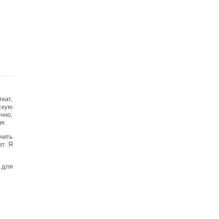
кат,
скую
чно,
яя.
чить
т. Я
 для