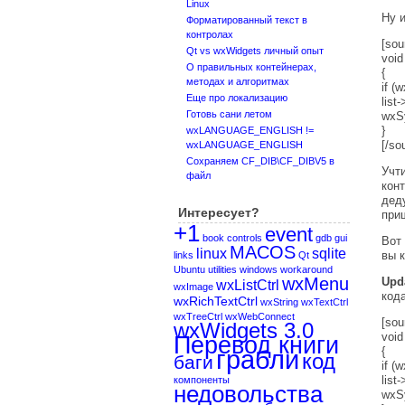
Linux
Ну 
Форматированный текст в
контролах
[sou
Qt vs wxWidgets личный опыт
void
О правильных контейнерах,
{
методах и алгоритмах
if (
Еще про локализацию
li
Готовь сани летом
wxS
}
wxLANGUAGE_ENGLISH !=
[/so
wxLANGUAGE_ENGLISH
Сохраняем CF_DIB\CF_DIBV5 в
Учт
файл
кон
дед
Интересует?
при
+1
event
book
controls
gdb
gui
Вот
MACOS
linux
sqlite
вы 
links
Qt
Ubuntu
utilities
windows
workaround
wxMenu
Upd
wxListCtrl
wxImage
кода
wxRichTextCtrl
wxString
wxTextCtrl
wxTreeCtrl
wxWebConnect
[sou
wxWidgets 3.0
void
Перевод книги
грабли
{
код
баги
if (
li
компоненты
недовольства
wxS