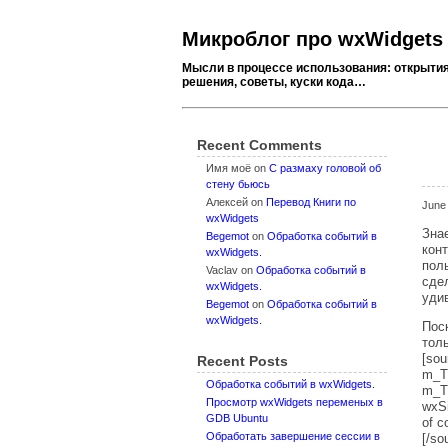
Микроблог про wxWidgets
Мысли в процессе использования: открытия
решения, советы, куски кода…
Recent Comments
Имя моё
on
C размаху головой об
стену бьюсь
Алексей
on
Перевод Книги по
June
wxWidgets
Зна
Begemot
on
Обработка событий в
кон
wxWidgets.
пол
Vaclav
on
Обработка событий в
сде
wxWidgets.
удив
Begemot
on
Обработка событий в
wxWidgets.
Пос
толь
[sou
Recent Posts
m_Tr
Обработка событий в wxWidgets.
m_T
Просмотр wxWidgets переменых в
wxSi
GDB Ubuntu
of c
Обработать завершение сессии в
[/so