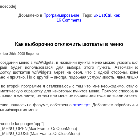
urcecode]
Добавлено в
Программирование
| Tags:
wxListCtrl
,
хак
16 Comments
Как выборочно отключить шоткаты в меню
ember 26th, 2008 Begemot
 создании меню в wxWidgets, в названии пункта меню можно указать шот
орый будет использоватся для выбора этого пункта. Автоматиче
аботку шоткатов wxWidgets берет на себя, что с одной стороны, коне
но и приятно. Но с другой – иногда, подобная услужливость, явна лишн
 во второй программе я сталкиваюсь с тем что мне необходимо, отклю
оматическую обработку для некоторых пунктов меню. Прямого способа не
шивал в wx-листе, но там или меня не поняли или тоже не знали ответа.
ение нашлось на форуме, собственно
ответ тут
. Добавляем обработчики
рытия\закрытия меню.
rcecode language=”cpp”]
_MENU_OPEN(MainFrame::OnOpenMenu)
_MENU_CLOSE(MainFrame::OnCloseMenu)