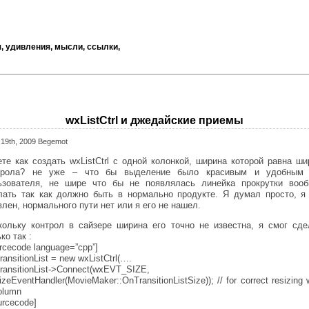
, удивления, мысли, ссылки,
wxListCtrl и джедайские приемы
 19th, 2009 Begemot
ете как создать wxListCtrl с одной колонкой, ширина которой равна ши
трола? не уже – что бы выделение было красивым и удобным
ьзователя, не шире что бы не появлялась линейка прокрутки воо
лать так как должно быть в нормально продукте. Я думал просто, я
лен, нормального пути нет или я его не нашел.
кольку контрол в сайзере ширина его точно не известна, я смог сде
ко так :
rcecode language=”cpp”]
ansitionList = new wxListCtrl(….
ransitionList->Connect(wxEVT_SIZE,
zeEventHandler(MovieMaker::OnTransitionListSize)); // for correct resizing 
olumn
urcecode]