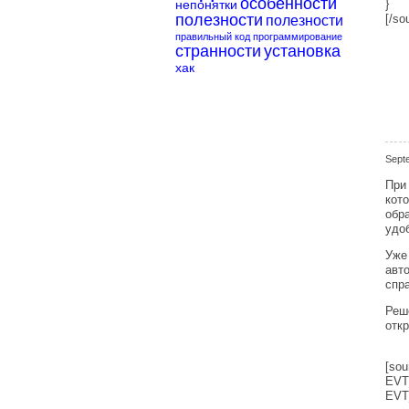
особенности
непонятки
}
полезности
полезности
[/so
правильный код
программирование
странности
установка
хак
Sept
При
кот
обр
удоб
Уже
авт
спра
Реш
отк
[sou
EVT
EVT