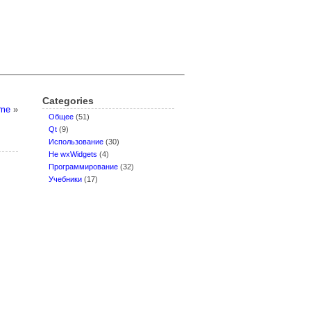
Categories
ame
»
Oбщее
(51)
Qt
(9)
Использование
(30)
Не wxWidgets
(4)
Программирование
(32)
Учебники
(17)