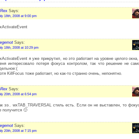
-Rex
Says:
ly 18th, 2008 at 9:00 pm
xActivateEvent
egemot
Says:
ly 18th, 2008 at 10:29 pm
xActivateEvent я уже прикрутил, но это работает на уровне целого окна,
еня интересовало потеря фокуса контролом, так что решение не сам
дельное:(
отя KillFocus тоже работает, но как-то странно очень, непонятно.
-Rex
Says:
ly 20th, 2008 at 6:54 pm
ак ээ.. wxTAB_TRAVERSAL стиль есть. Если он не выставлен, то фоку
е получится 🙂
egemot
Says:
ly 20th, 2008 at 7:15 pm