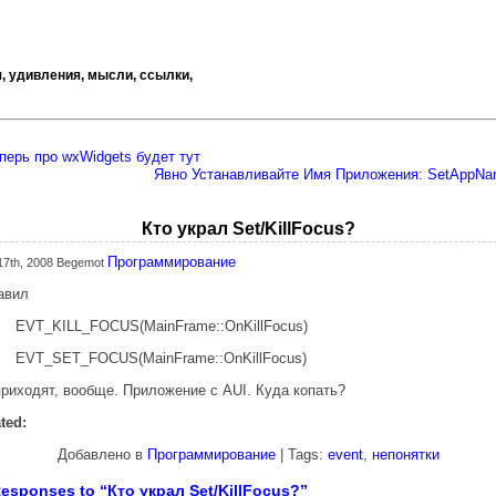
, удивления, мысли, ссылки,
перь про wxWidgets будет тут
Явно Устанавливайте Имя Приложения: SetAppN
Кто украл Set/KillFocus?
Программирование
 17th, 2008 Begemot
авил
EVT_KILL_FOCUS(MainFrame::OnKillFocus)
EVT_SET_FOCUS(MainFrame::OnKillFocus)
приходят, вообще. Приложение с AUI. Куда копать?
ted:
Добавлено в
Программирование
| Tags:
event
,
непонятки
Responses to “Кто украл Set/KillFocus?”