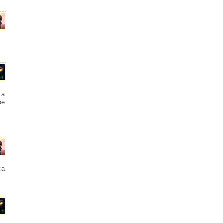
 а
ое
са