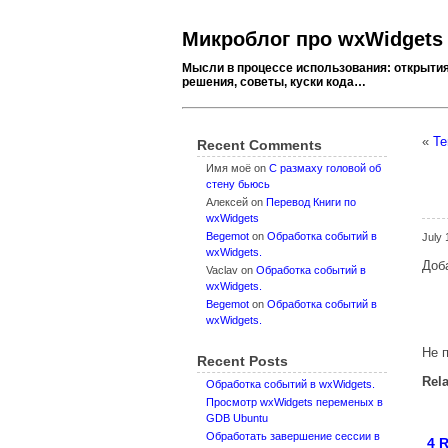
Микроблог про wxWidgets
Мысли в процессе использования: открытия
решения, советы, куски кода…
«
Те
Recent Comments
Имя моё
on
C размаху головой об
стену бьюсь
Алексей
on
Перевод Книги по
wxWidgets
Begemot
on
Обработка событий в
July
wxWidgets.
Доб
Vaclav
on
Обработка событий в
wxWidgets.
Begemot
on
Обработка событий в
wxWidgets.
Не 
Recent Posts
Rela
Обработка событий в wxWidgets.
Просмотр wxWidgets переменых в
GDB Ubuntu
Обработать завершение сессии в
4 