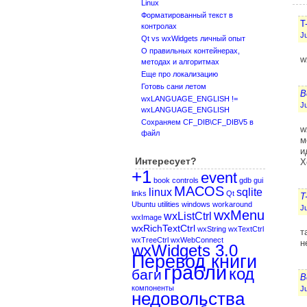
Linux
Форматированный текст в
T
контролах
Ju
Qt vs wxWidgets личный опыт
О правильных контейнерах,
w
методах и алгоритмах
Еще про локализацию
Готовь сани летом
B
wxLANGUAGE_ENGLISH !=
Ju
wxLANGUAGE_ENGLISH
Сохраняем CF_DIB\CF_DIBV5 в
w
файл
м
и
Интересует?
Х
+1
event
book
controls
gdb
gui
MACOS
linux
sqlite
links
Qt
T
Ubuntu
utilities
windows
workaround
Ju
wxMenu
wxListCtrl
wxImage
wxRichTextCtrl
wxString
wxTextCtrl
т
wxTreeCtrl
wxWebConnect
н
wxWidgets 3.0
Перевод книги
грабли
код
баги
B
компоненты
Ju
недовольства