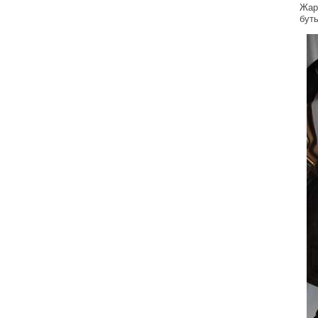
Жар
бут