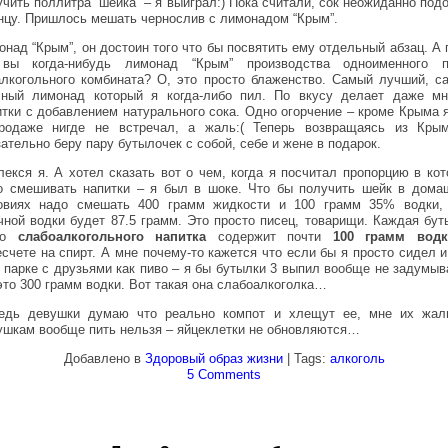
учить поллитра “шейка” – я выиграл:) Пока считали, сок неожиданно под
онцу. Пришлось мешать чернослив с лимонадом “Крым”.
онад “Крым”, он достоин того что бы посвятить ему отдельный абзац. А 
вы когда-нибудь лимонад “Крым” производства одноименного п
алкогольного комбината? О, это просто блаженство. Самый лучший, с
сный лимонад который я когда-либо пил. По вкусу делает даже мн
итки с добавлением натурального сока. Одно огорчение – кроме Крыма я
родаже нигде не встречал, а жаль:( Теперь возвращаясь из Кры
ательно беру пару бутылочек с собой, себе и жене в подарок.
лекся я. А хотел сказать вот о чем, когда я посчитал пропорцию в кот
о смешивать напитки – я был в шоке. Что бы получить шейк в дома
овиях надо смешать 400 грамм жидкости и 100 грамм 35% водки,
чной водки будет 87.5 грамм. Это просто писец, товарищи. Каждая бут
ого
слабоалкогольного напитка
содержит почти
100 грамм во
есчете на спирт. А мне почему-то кажется что если бы я просто сидел и
в парке с друзьями как пиво – я бы бутылки 3 выпил вообще не задумыв
 это 300 грамм водки. Вот такая она слабоалкоголка…
едь девушки думаю что реально компот и хлещут ее, мне их жал
ушкам вообще пить нельзя – яйцеклетки не обновляются…
Добавлено в
Здоровый образ жизни
| Tags:
алкоголь
5 Comments