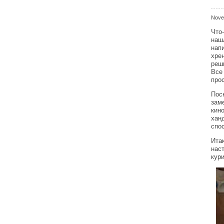
Nove
Что
наш
нап
хрен
реш
Все 
про
Пос
зам
кин
хан
спо
Ита
нас
кури