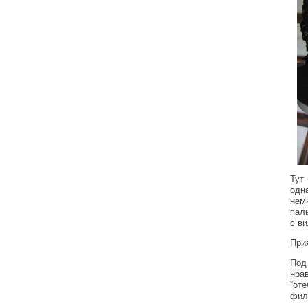
Тут 
одн
нем
пал
с ви
При
Под
нра
“от
фил