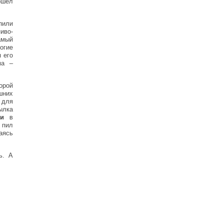
ошел
пили
иво-
амый
огие
 его
ма –
орой
шних
 для
ылка
дки
в
 пил
аясь
ь. А