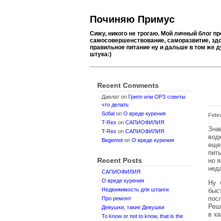
Починяю Примус
Сижу, никого не трогаю. Мой личный блог пр
самосовершенствование, саморазвитие, здо
правильное питание ну и дальше в том же д
штука:)
Recent Comments
Давлат
on
Грипп или ОРЗ советы
что делать
Sofial
on
О вреде курения
Febr
T-Rex
on
САПИОФИЛИЯ
Зна
T-Rex
on
САПИОФИЛИЯ
вод
Begemot
on
О вреде курения
еще 
пит
Recent Posts
но я
нед
САПИОФИЛИЯ
О вреде курения
Ну 
Недвижимость для штанги
быс
пос
Про ремонт
Реш
Девушки, такие Девушки
в к
To know or not to know, that is the