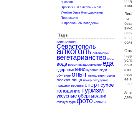
пол
question
к к
Про жизнь и смерть и мозг
Умейте быть благодарными
Лим
Переехал я
ли 
О правильном поведении
без
вку
нап
Tags
в п
Азия
Апполон
обяз
Севастополь
алкоголь
Отв
английский
над
вегетарианство
вес
усл
еда
вода
время
выздоровление
обы
кино
здоровье
эт
курение
люди
опыт
пер
обучение
отношения
планы
ее 
плохая пища
покер
похудение
спорт
– а
сухое
праздник
рецепты
туризм
голодание
А в
уксусные обертывания
дев
фото
я
физкультура
хобби