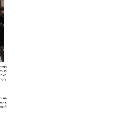
орячо
крыв
лку,
руку
о не
но к
тный