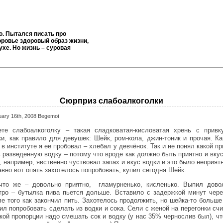
о. Пытался писать про
ровье здоровый образ жизни,
ухе. Но жизнь – суровая
Сюрприз слабоалкоголки
uary 16th, 2008 Begemot
ете слабоалкоголку – такая сладковатая-кисловатая хрень с привк
ки, как правило для девушек: Шейк, ром-кола, джин-тоник и прочая. Как
в институте я ее пробовал – хлебал у девчёнок. Так и не понял какой п
ь разведенную водку – потому что вроде как должно быть приятно и вкус
, например, явственно чуствовал запах и вкус водки и это было неприят
авно вот опять захотелось попробовать, купил сегодня Шейк.
что же – довольно приятно, гламурненько, кисленько. Выпил дово
тро – бутылка пива пьется дольше. Вставило с задержкой минут чере
ле того как закончил пить. Захотелось продолжить, но шейка-то больше 
ил попробовать сделать из водки и сока. Сели с женой на перегонки счи
акой пропорции надо смешать сок и водку (у нас 35% чернослив был), чт