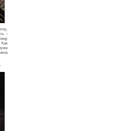
тку,
ть –
урицу
 Как
ружи
лжна
.