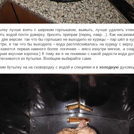
ылку лучше взять с широким горлышком, вымыть, лучше удалить этике
ить водой почти доверху, бросить приправ (перец, лавр…). Как насажива
 две версии: так что бы горлышко не выходило из курицы – пар шёл в к
утри, и так что бы выходила – вода расплёскивалась на курицу с верху.
 кажется первая намного более логичнее – мясо изнутри мягкое, а сна
дная вкусная корочка:) К тому же я не понимаю с какой радости вода до
лескиватся из бутылки. Вообщем выбирайте сами.
вим бутылку на на сковородку с водой и специями и в
холодную
духовку