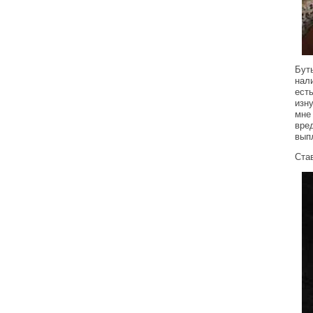
Бут
нал
есть
изн
мне
вре
вып
Ста