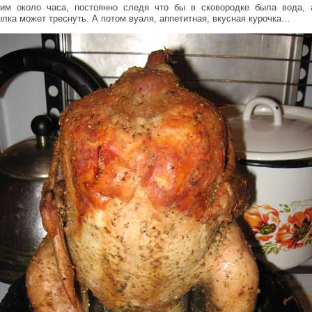
им около часа, постоянно следя что бы в сковородке была вода, 
ылка может треснуть. А потом вуаля, аппетитная, вкусная курочка…