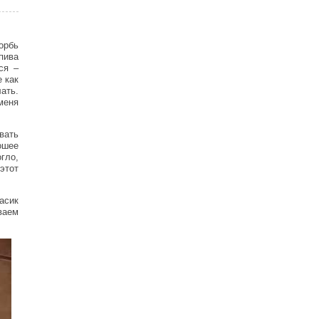
орбь
пива
ся –
е как
ать.
 меня
вать
ошее
гло,
этот
асик
ваем