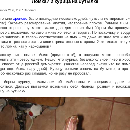
Ломка? и курица на бутылке
mber 21st, 2007 Begemot
-то мне
хреново
было последние несколько дней, чуть ли не мировая ск
ла:) Какое-то разочарование, апатия, настроение плохое. Раньше я бы 
ился хорошо, ну может даже два дня попил бы:) Утром бы проснул
ово с похмелья, но зато и жить хочется и творить. Но поскольку я врод
ил завязать и теперь соответвенно не пью – то даже не знал что и дел
таки в трезвости есть и свои отрицательные стороны. Хотя может это у
сто ломка, как у наркоманов?
кольку пить нельзя было (вредно это!), я подумал может попробо
енить это чревоугодием. Решил что курица, безалкогольное пиво и хор
о спасет отца русской демократии. (забегая наперёд скажу что не помо
дра еще была пару дней). Курицу решили запечь на бутылке, я про 
соб несколько раз слышал, но не разу не пробовал.
к берем курицу, смазываем её майонезом и специями, даем ч
тояться. Дальше пытаемся возомнить себя Иваном Грозным и насажи
цу на бутылку.