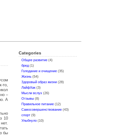
Categories
Oбщее развитие
(4)
бред
(1)
Голодание и очищение
(35)
Жизнь
(54)
усом
Здоровый образ жизни
(28)
-то,
ЛайфХак
(3)
рикол
Мысли вслух
(26)
но –
Отзывы
(8)
но. А
Правильное питание
(12)
Самосовершенствование
(43)
льно
спорт
(9)
з 10
Улыбнуло
(10)
нет.
тать
о бы