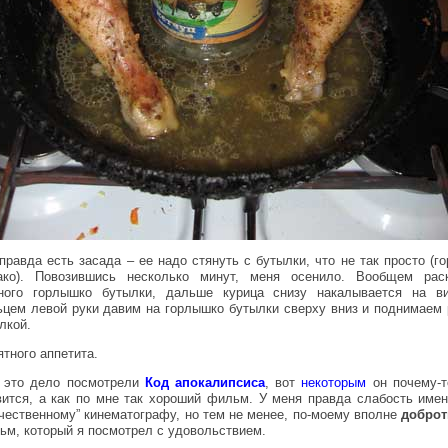
правда есть засада – ее надо стянуть с бутылки, что не так просто (г
ако). Повозившись несколько минут, меня осенило. Вообщем рас
ного горлышко бутылки, дальше курица снизу накалывается на ви
ьцем левой руки давим на горлышко бутылки сверху вниз и поднимаем 
лкой.
ятного аппетита.
 это дело посмотрели
Код апокалипсиса
, вот
некоторым
он почему-т
вится, а как по мне так хороший фильм. У меня правда слабость имен
ечественному” кинематографу, но тем не менее, по-моему вполне
добро
ьм, который я посмотрел с удовольствием.