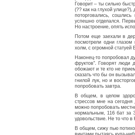
Говорит – ты сильно быстр
(?? как на глухой улице?),
поторговались, сошлись
успешно отделался. Перв
Но настроение, опять испо
Потом еще заехали в дер
посмотрели одни глазом 
холм, с огромной статуей 
Наконец-то попробовал ду
фруктов”. Говорят люди д
обожают и те кто не прием
сказать что бы он вызывал
гнилой лук, но и восторг
попробовать завтра.
В общем, в целом здоро
стрессов мне на сегодня 
можно попробовать местны
нормальным, 116 бат за 3
удовольствие. Не то что в
В общем, сижу пью потихо
винтами пытаясь куда-ниб