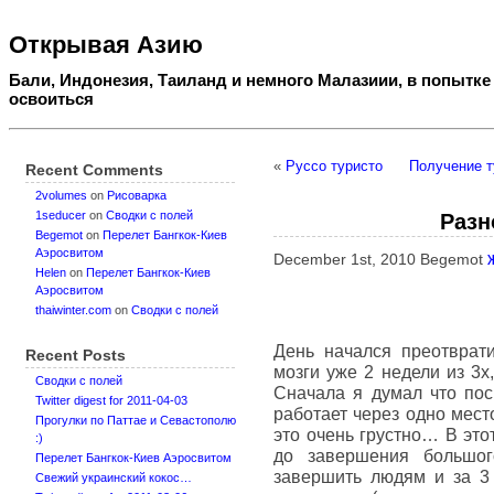
Открывая Азию
Бали, Индонезия, Таиланд и немного Малазиии, в попытке
освоиться
«
Руссо туристо
Получение т
Recent Comments
2volumes
on
Рисоварка
1seducer
on
Сводки с полей
Разн
Begemot
on
Перелет Бангкок-Киев
Аэросвитом
December 1st, 2010 Begemot
Helen
on
Перелет Бангкок-Киев
Аэросвитом
thaiwinter.com
on
Сводки с полей
День начался преотврати
Recent Posts
мозги уже 2 недели из 3х
Сводки с полей
Сначала я думал что пос
Twitter digest for 2011-04-03
работает через одно мест
Прогулки по Паттае и Севастополю
это очень грустно… В это
:)
до завершения большог
Перелет Бангкок-Киев Аэросвитом
завершить людям и за 3 
Свежий украинский кокос…