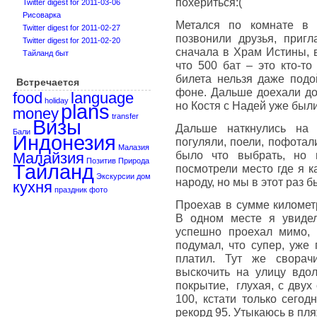
похериться:(
Twitter digest for 2011-03-06
Рисоварка
Метался по комнате в п
Twitter digest for 2011-02-27
позвонили друзья, пригл
Twitter digest for 2011-02-20
сначала в Храм Истины, в
Тайланд быт
что 500 бат – это кто-то
билета нельзя даже подо
Встречается
фоне. Дальше доехали до
food
language
holiday
но Костя с Надей уже были,
plans
money
transfer
Визы
Дальше наткнулись на 
Бали
Индонезия
погуляли, поели, пофотал
Малазия
было что выбрать, но
Малайзия
Позитив
Природа
Тайланд
посмотрели место где я к
Экскурсии
дом
народу, но мы в этот раз б
кухня
праздник
фото
Проехав в сумме километр
В одном месте я увидел
успешно проехал мимо, 
подумал, что супер, уже 
платил. Тут же сворач
выскочить на улицу вдо
покрытие, глухая, с двух
100, кстати только сегод
рекорд 95. Утыкаюсь в пля