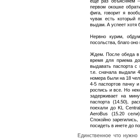
еще раз объясняем –
первом окошке обрат
фига, говорит я вооб
чувак есть который 
выдам. А успеет хотя б
Нервно курим, обду
посольства, благо оно 
Ждем. После обеда в 
время для приема до
выдавать паспорта с 
т.е. сначала выдали 
номера были на 18 чело
4-5 паспортов пачку 
роспись и все. Но не
задерживает на мину
паспорта (14.50), р
поехали до KL Centra
AeroBus (15.20 сели
Спокойно зарегились,
посидеть в инете до п
Единственное что нужно 