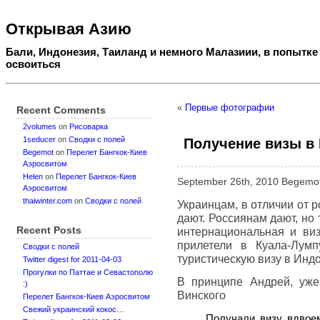
Открывая Азию
Бали, Индонезия, Таиланд и немного Малазиии, в попытке
освоиться
«
Первые фотографии
Recent Comments
2volumes
on
Рисоварка
1seducer
on
Сводки с полей
Получение визы в 
Begemot
on
Перелет Бангкок-Киев
Аэросвитом
Helen
on
Перелет Бангкок-Киев
September 26th, 2010 Begemo
Аэросвитом
thaiwinter.com
on
Сводки с полей
Украинцам, в отличии от р
дают. Россиянам дают, но 
Recent Posts
интернациональная и ви
прилетели в Куала-Лум
Сводки с полей
туристическую визу в Инд
Twitter digest for 2011-04-03
Прогулки по Паттае и Севастополю
В принципе Андрей, уже
:)
Винского
Перелет Бангкок-Киев Аэросвитом
Свежий украинский кокос…
Получали визу вдвоем