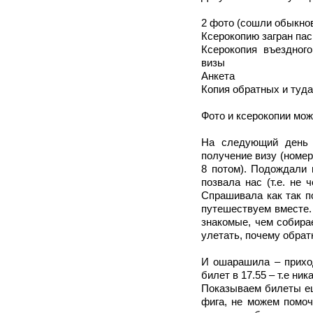
2 фото (сошли обыкно
Ксерокопию загран пас
Ксерокопия въездног
визы
Анкета
Копия обратных и туд
Фото и ксерокопии мож
На следующий день 
получение визу (номер
8 потом). Подождали 
позвала нас (т.е. не 
Спрашивала как так п
путешествуем вместе.
знакомые, чем собира
улетать, почему обрат
И ошарашила – приход
билет в 17.55 – т.е ник
Показываем билеты ещ
фига, не можем помоч