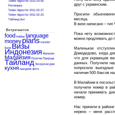
Twitter digest for 2011-03-06
друг с украинским.
Рисоварка
Twitter digest for 2011-02-27
Просили обыкновен
Twitter digest for 2011-02-20
месяца.
Тайланд быт
В визе написано – тип 
Встречается
Пока нету возможност
food
language
holiday
plans
можно продлевать до 
money
transfer
Визы
Маленькое отступле
Бали
Индонезия
Домодедово, когда де
Малазия
Малайзия
что для украинцев ви
Позитив
Природа
Тайланд
данных. Получили наш
Экскурсии
дом
кухня
попросили выездные
праздник
фото
наличии 500 баксов на
В Малайзии в посольст
получили номер в рай
начали принимать до
номер.
Нас приняли в районе
нервно – меня расс