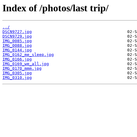
Index of /photos/last trip/
../
DSCN9727.jpg
DSCN9729.jpg
IMG_0085.jpg
IMG_0088.jpg
IMG_0144.jpg
IMG_0162_me_sleep.jpg
IMG_0166.jpg
IMG_0169_we_all.jpg
IMG_0170_mmm.jpg
IMG_0305.jpg
IMG_0310.jpg